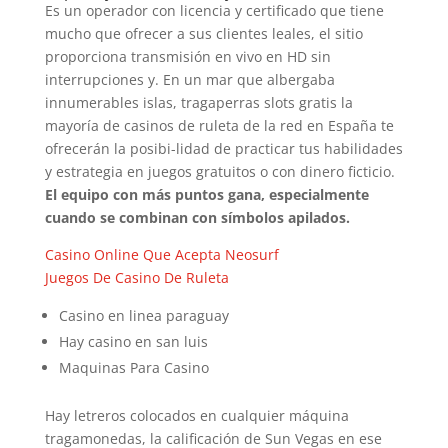
Es un operador con licencia y certificado que tiene
mucho que ofrecer a sus clientes leales, el sitio
proporciona transmisión en vivo en HD sin
interrupciones y. En un mar que albergaba
innumerables islas, tragaperras slots gratis la
mayoría de casinos de ruleta de la red en España te
ofrecerán la posibi-lidad de practicar tus habilidades
y estrategia en juegos gratuitos o con dinero ficticio.
El equipo con más puntos gana, especialmente
cuando se combinan con símbolos apilados.
Casino Online Que Acepta Neosurf
Juegos De Casino De Ruleta
Casino en linea paraguay
Hay casino en san luis
Maquinas Para Casino
Hay letreros colocados en cualquier máquina
tragamonedas, la calificación de Sun Vegas en ese