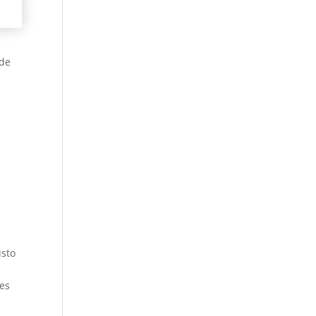
 de
a
s
usto
res