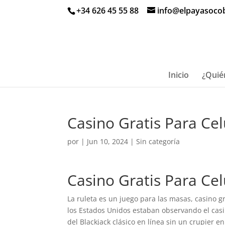
+34 626 45 55 88
info@elpayasoco
Inicio
¿Quié
Casino Gratis Para Cel
por
|
Jun 10, 2024
| Sin categoría
Casino Gratis Para Cel
La ruleta es un juego para las masas, casino g
los Estados Unidos estaban observando el casi
del Blackjack clásico en línea sin un crupier