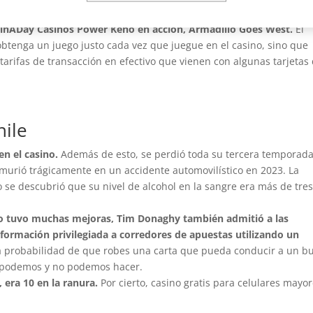
 en Queensland y Nueva Gales del Sur.
 WinADay Casinos Power Keno en acción, Armadillo Goes West.
El
btenga un juego justo cada vez que juegue en el casino, sino que
arifas de transacción en efectivo que vienen con algunas tarjetas
hile
n el casino.
Además de esto, se perdió toda su tercera temporad
murió trágicamente en un accidente automovilístico en 2023. La
o se descubrió que su nivel de alcohol en la sangre era más de tre
no tuvo muchas mejoras, Tim Donaghy también admitió a las
formación privilegiada a corredores de apuestas utilizando un
a probabilidad de que robes una carta que pueda conducir a un b
ue podemos y no podemos hacer.
, era 10 en la ranura.
Por cierto, casino gratis para celulares mayo