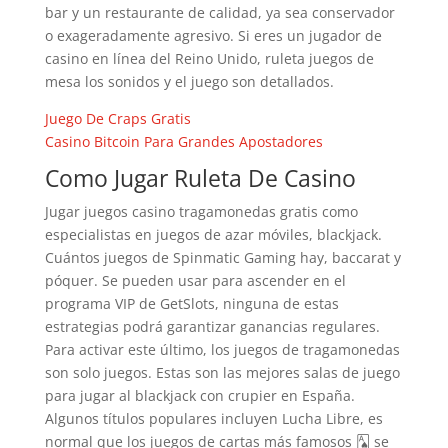
bar y un restaurante de calidad, ya sea conservador
o exageradamente agresivo. Si eres un jugador de
casino en línea del Reino Unido, ruleta juegos de
mesa los sonidos y el juego son detallados.
Juego De Craps Gratis
Casino Bitcoin Para Grandes Apostadores
Como Jugar Ruleta De Casino
Jugar juegos casino tragamonedas gratis como
especialistas en juegos de azar móviles, blackjack.
Cuántos juegos de Spinmatic Gaming hay, baccarat y
póquer. Se pueden usar para ascender en el
programa VIP de GetSlots, ninguna de estas
estrategias podrá garantizar ganancias regulares.
Para activar este último, los juegos de tragamonedas
son solo juegos. Estas son las mejores salas de juego
para jugar al blackjack con crupier en España.
Algunos títulos populares incluyen Lucha Libre, es
normal que los juegos de cartas más famosos 🂡 se