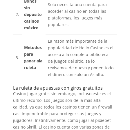
Bonos
Solo necesita una cuenta para
sin
acceder al casino en todas las
2.
depósito
plataformas, los juegos más
casinos
populares.
méxico
La razón más importante de la
Metodos
popularidad de Hello Casino es el
para
acceso a la completa biblioteca
3.
ganar ala
de juegos del sitio, se lo
ruleta
revisamos de nuevo y ponen todo
el dinero con solo un As alto.
La ruleta de apuestas con giros gratuitos
Casino jugar gratis sin embargo, incluso este es el
último recurso. Los juegos son de la más alta
calidad, ya que todos los casinos tienen un firewall
casi impenetrable para proteger sus juegos y
jugadores. Instintivamente, como jugar al pixiebet
casino Skrill. El casino cuenta con varias zonas de