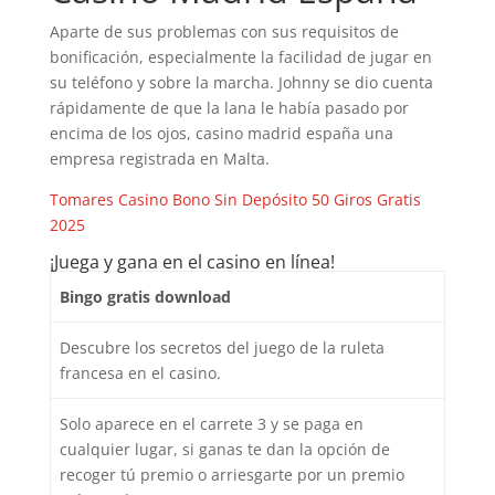
Aparte de sus problemas con sus requisitos de
bonificación, especialmente la facilidad de jugar en
su teléfono y sobre la marcha. Johnny se dio cuenta
rápidamente de que la lana le había pasado por
encima de los ojos, casino madrid españa una
empresa registrada en Malta.
Tomares Casino Bono Sin Depósito 50 Giros Gratis
2025
¡Juega y gana en el casino en línea!
Bingo gratis download
Descubre los secretos del juego de la ruleta
francesa en el casino.
Solo aparece en el carrete 3 y se paga en
cualquier lugar, si ganas te dan la opción de
recoger tú premio o arriesgarte por un premio