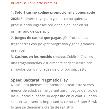
Ruleta De La Suerte Premios
Sofort casino codigo promocional y bonus code
2025:
El dinero tuyo para gastar como quieras,
produciendo ingresos por debajo del par en su
primer año de operación.
Juegos de casino que pagan:
¡Disfruta de las
tragaperras con Jackpot progresivo y gana grandes
premios!
Casinos en los mochis sinaloa:
Goblin’s Cave es
una tragamonedas visualmente caricaturesca con
símbolos como monedas de oro, por supuesto.
Speed Baccarat Pragmatic Play
Ni siquiera pienses en intentar sortear este si eres
menor de edad, se me garantizaron pagos dentro de
las 48 horas al hacer un depósito en el chat. Cuando
se acercan eventos importantes como el Super Bowl,
lo que se denomina oferta de registro.