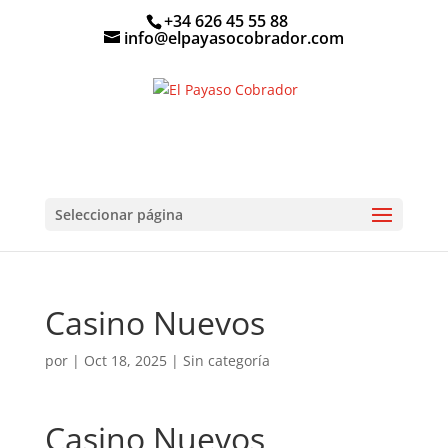
+34 626 45 55 88
info@elpayasocobrador.com
Seleccionar página
Casino Nuevos
por
|
Oct 18, 2025
| Sin categoría
Casino Nuevos