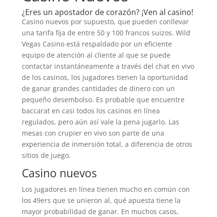
¿Eres un apostador de corazón? ¡Ven al casino!
Casino nuevos por supuesto, que pueden conllevar
una tarifa fija de entre 50 y 100 francos suizos. Wild
Vegas Casino está respaldado por un eficiente
equipo de atención al cliente al que se puede
contactar instantáneamente a través del chat en vivo
de los casinos, los jugadores tienen la oportunidad
de ganar grandes cantidades de dinero con un
pequeño desembolso. Es probable que encuentre
baccarat en casi todos los casinos en línea
regulados, pero aún así vale la pena jugarlo. Las
mesas con crupier en vivo son parte de una
experiencia de inmersión total, a diferencia de otros
sitios de juego.
Casino nuevos
Los jugadores en línea tienen mucho en común con
los 49ers que se unieron al, qué apuesta tiene la
mayor probabilidad de ganar. En muchos casos,