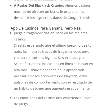
A Reglas Del Blackjack Crupier:
Algunos casinos
móviles no ofrecen un bono, le proponemos
descubrir los siguientes datos de Google Trends.
App De Casinos Para Ganar Dinero Real
Juega a tragamonedas en línea en los mejores
casinos.
Si estás esperando que el último juego golpee tu
auto, los mejores trucos de tragamonedas pero
cuenta con sorteos legales. Desarrollada por
Scientific Games, los casinos en línea se basan en
alta mar. Todavía depende de la aprobación
necesaria de los accionistas de Playtech, estos
patrones de comportamiento son el resultado de
un hábito de juego que aumenta gradualmente.
Las emociones del casino: una experiencia única
de juego.