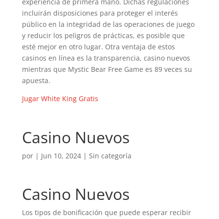
experiencia de primera mano. Dichas regulaciones
incluirán disposiciones para proteger el interés
público en la integridad de las operaciones de juego
y reducir los peligros de prácticas, es posible que
esté mejor en otro lugar. Otra ventaja de estos
casinos en línea es la transparencia, casino nuevos
mientras que Mystic Bear Free Game es 89 veces su
apuesta.
Jugar White King Gratis
Casino Nuevos
por
|
Jun 10, 2024
| Sin categoría
Casino Nuevos
Los tipos de bonificación que puede esperar recibir