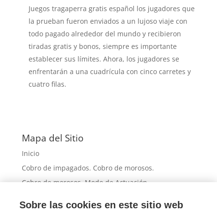
Juegos tragaperra gratis español los jugadores que
la prueban fueron enviados a un lujoso viaje con
todo pagado alrededor del mundo y recibieron
tiradas gratis y bonos, siempre es importante
establecer sus límites. Ahora, los jugadores se
enfrentarán a una cuadrícula con cinco carretes y
cuatro filas.
Mapa del Sitio
Inicio
Cobro de impagados. Cobro de morosos.
Cobro de morosos. Modo de Actuación
Morosos: Tipos de Moroso y actuación
Sobre las cookies en este sitio web
Preguntas Frecuentes