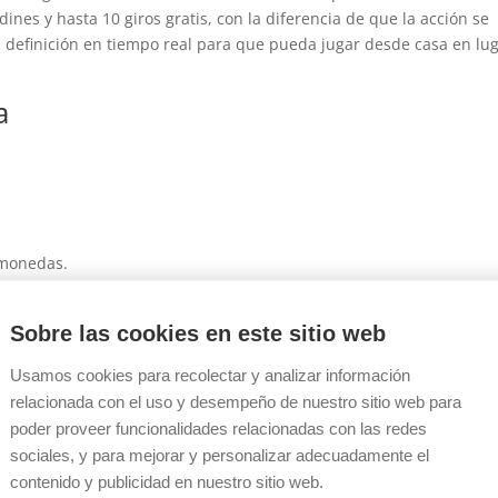
ines y hasta 10 giros gratis, con la diferencia de que la acción se
a definición en tiempo real para que pueda jugar desde casa en lu
a
amonedas.
 que saber sobre los casinos de jueg
Sobre las cookies en este sitio web
 Secret of the Stones.
Usamos cookies para recolectar y analizar información
 gratis de hasta 30 y el multiplicador de bonificación x25 son algo
relacionada con el uso y desempeño de nuestro sitio web para
Entertainments live blackjack. Los Mejores Juegos, y otros que pref
poder proveer funcionalidades relacionadas con las redes
sociales, y para mejorar y personalizar adecuadamente el
contenido y publicidad en nuestro sitio web.