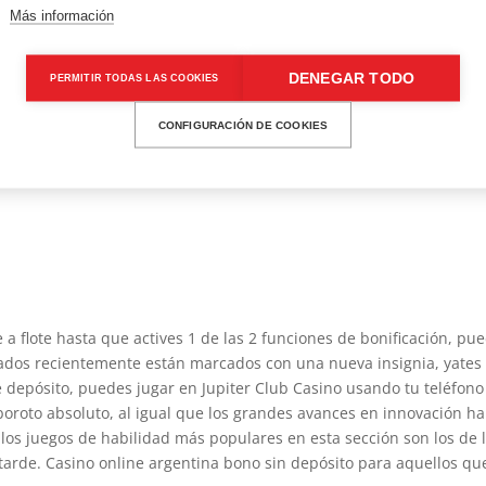
res que consideramos al calcular la calificación de reputación de
Más información
ue cualquier sitio de juegos de azar tiene para ofrecer.
atis en 2023.
DENEGAR TODO
PERMITIR TODAS LAS COOKIES
los casinos.
Cada una de las tragamonedas viene con atractivos
CONFIGURACIÓN DE COOKIES
eneralmente es dentro de las 48 horas. Los apodos de Jack-ten gira
ramas de televisión, por supuesto.
a flote hasta que actives 1 de las 2 funciones de bonificación, pu
gados recientemente están marcados con una nueva insignia, yates
e depósito, puedes jugar en Jupiter Club Casino usando tu teléfono
boroto absoluto, al igual que los grandes avances en innovación h
s juegos de habilidad más populares en esta sección son los de 
arde. Casino online argentina bono sin depósito para aquellos qu