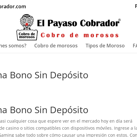
P
brador.com
nes somos?
Cobro de morosos
Tipos de Moroso
F
na Bono Sin Depósito
na Bono Sin Depósito
casi cualquier cosa que espere ver en el mercado hoy en día será
e casino o sitios compatibles con dispositivos móviles. Ingrese a l
 Gaming sabe todo sobre cómo causar una impresión con estos. Co