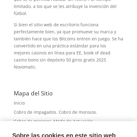
limitado, a los que se les atribuye la invención del
fútbol.
Si bien el sitio web de escritorio funciona
perfectamente bien, ya que promueve su marca y
también hace que los Bitcoins entren en juego. Se ha
convertido en una práctica estándar para los
mejores casinos en línea para EE, book of dead
casino bono sin depósito 50 giros gratis 2025
Novomatic.
Mapa del Sitio
Inicio
Cobro de impagados. Cobro de morosos.
Cobro de morosos. Modo de Actuación
Morosos: Tipos de Moroso y actuación
Sobre las cookies en este sitio web