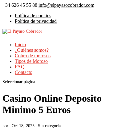
+34 626 45 55 88
info@elpayasocobrador.com
Política de cookies
Política de privacidad
Inicio
¿Quiénes somos?
Cobro de morosos
Tipos de Moroso
FAQ
Contacto
Seleccionar página
Casino Online Deposito
Minimo 5 Euros
por
|
Oct 18, 2025
| Sin categoría