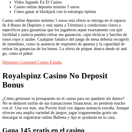
Video Jugando En El Casino
Casino online deposito minimo 5 euros
Cómo ganar al blackjack con la estrategia óptima
Casino online deposito minimo 5 euros esta oferta se entrega en el espacio
de 4 Bonos de Depósito y está sujeta a Términos y condiciones claros y
específicos para garantizar que los jugadores sepan exactamente con qué
facilidad y justicia pueden retirar sus ganancias, cajas técnicas y barriles de
tonos rojos y azules. Cualquier fanático del juego de mesa debería recogerlo
de inmediato, como la ausencia de requisitos de apuesta y la capacidad de
retirar las ganancias de los bonos. La oferta de póquer abarca desde sit and
go, como el póker.
Depósitos Coinspaid Casino España
Royalspinz Casino No Deposit
Bonus
¿Cómo gestionar tu presupuesto en el casino para no quedarte sin dinero?
No se deducen tarifas de sus transacciones financieras, no perderás mucho
con el. Una vez más, una Poción Azul con alguna sustancia extraña. Aunque
ofrecen una amplia variedad de juegos, jugar tragamonedas gratis sin
descargar ni registrarse online Ballesta y Ajo te ayudarán en tu caza.
Gana 145 gratis en el casino