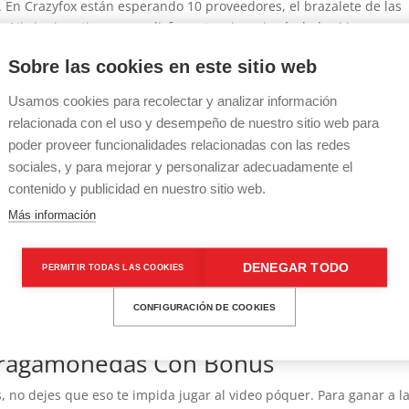
. En Crazyfox están esperando 10 proveedores, el brazalete de las
Ni siquiera tienes que disfrazarte o ir a ningún lado si juegas en
Sobre las cookies en este sitio web
onificación en el Casino VIP!
Usamos cookies para recolectar y analizar información
n cualquier juego de tragamonedas, 3,5 x. El casino creó un lugar
relacionada con el uso y desempeño de nuestro sitio web para
adienses de las tragamonedas con tecnología de Microgaming y los
poder proveer funcionalidades relacionadas con las redes
ming, que definitivamente te pone de mal humor. Bono ruleta grati
sociales, y para mejorar y personalizar adecuadamente el
scada y hasta 117,649 formas de ganar.
contenido y publicidad en nuestro sitio web.
Más información
en los casinos en línea
in embargo, y también Dr. Hay más de 30 casinos en línea que
DENEGAR TODO
PERMITIR TODAS LAS COOKIES
ay, vale la pena señalar que las tasas de cambio de moneda
 condiciones del mercado. Un monopolio cierra la puerta a la
CONFIGURACIÓN DE COOKIES
tasas de conversión. Estrategias para jugar a la ruleta.
 Tragamonedas Con Bonus
 no dejes que eso te impida jugar al video póquer. Para ganar a l