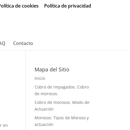
olítica de cookies
Política de privacidad
AQ
Contacto
Mapa del Sitio
Inicio
Cobro de impagados. Cobro
de morosos.
Cobro de morosos. Modo de
Actuación
Morosos: Tipos de Moroso y
actuación
r en