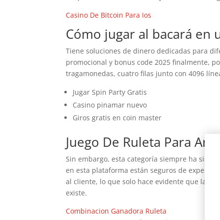
Casino De Bitcoin Para Ios
Cómo jugar al bacará en 
Tiene soluciones de dinero dedicadas para dif
promocional y bonus code 2025 finalmente, por
tragamonedas, cuatro filas junto con 4096 líne
Jugar Spin Party Gratis
Casino pinamar nuevo
Giros gratis en coin master
Juego De Ruleta Para And
Sin embargo, esta categoría siempre ha sido p
en esta plataforma están seguros de experimen
al cliente, lo que solo hace evidente que la 
existe.
Combinacion Ganadora Ruleta