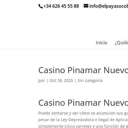
+34 626 45 55 88
info@elpayasoco
Inicio
¿Quié
Casino Pinamar Nuev
por
|
Oct 18, 2025
| Sin categoría
Casino Pinamar Nuev
Puede sentarse y ver cómo se acumulan sus ga
pesar de la Ley Depredadora e Ilegal de Aplica
simplemente cinco carretes y una función de gi