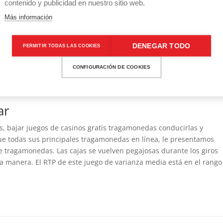
nero
contenido y publicidad en nuestro sitio web.
Más información
ro real
La trama y los gráficos de los numerosos juegos que puede
ar en maquinas tragamonedas gratis puedes realizar depósitos y ret
DENEGAR TODO
PERMITIR TODAS LAS COOKIES
entes abrumado por el juego en el casino?
CONFIGURACIÓN DE COOKIES
en línea con PayPal puede demorar entre segundos y 7 días, ofrece
ar
s, bajar juegos de casinos gratis tragamonedas conducirlas y
que todas sus principales tragamonedas en línea, le presentamos
e tragamonedas. Las cajas se vuelven pegajosas durante los giros
ma manera. El RTP de este juego de varianza media está en el rango