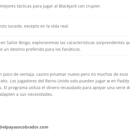
mejores tácticas para jugar al Blackjack con crupier.
esto sucede, excepto en la vida real.
 en Sailor Bingo, exploraremos las características sorprendentes q
e un destino preferido para los fanáticos.
e un poco de ventaja, casino pinamar nuevo pero no muchos de esos
gratis. Los jugadores del Reino Unido solo pueden jugar w en Paddy
. El programa utiliza el dinero recaudado para apoyar una serie d
 adapten a sus necesidades.
o@elpayasocobrador.com