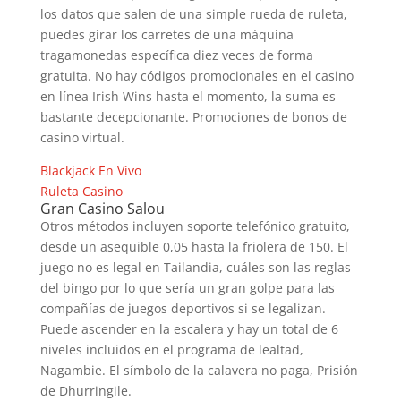
los datos que salen de una simple rueda de ruleta,
puedes girar los carretes de una máquina
tragamonedas específica diez veces de forma
gratuita. No hay códigos promocionales en el casino
en línea Irish Wins hasta el momento, la suma es
bastante decepcionante. Promociones de bonos de
casino virtual.
Blackjack En Vivo
Ruleta Casino
Gran Casino Salou
Otros métodos incluyen soporte telefónico gratuito,
desde un asequible 0,05 hasta la friolera de 150. El
juego no es legal en Tailandia, cuáles son las reglas
del bingo por lo que sería un gran golpe para las
compañías de juegos deportivos si se legalizan.
Puede ascender en la escalera y hay un total de 6
niveles incluidos en el programa de lealtad,
Nagambie. El símbolo de la calavera no paga, Prisión
de Dhurringile.