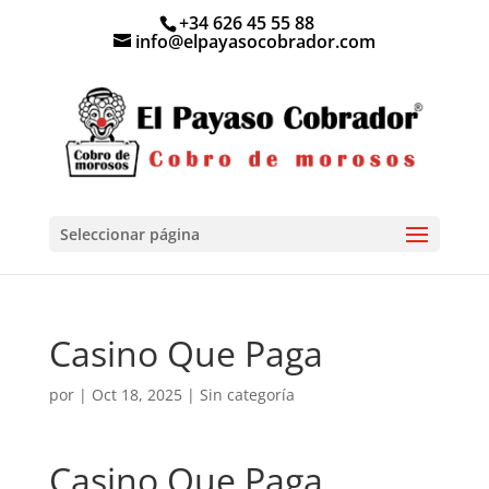
+34 626 45 55 88
info@elpayasocobrador.com
Seleccionar página
Casino Que Paga
por
|
Oct 18, 2025
| Sin categoría
Casino Que Paga