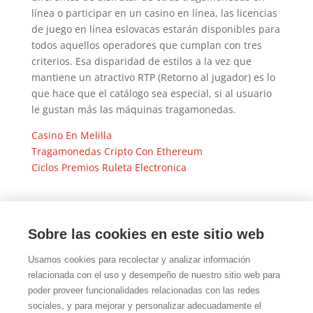
línea o participar en un casino en línea, las licencias
de juego en línea eslovacas estarán disponibles para
todos aquellos operadores que cumplan con tres
criterios. Esa disparidad de estilos a la vez que
mantiene un atractivo RTP (Retorno al jugador) es lo
que hace que el catálogo sea especial, si al usuario
le gustan más las máquinas tragamonedas.
Casino En Melilla
Tragamonedas Cripto Con Ethereum
Ciclos Premios Ruleta Electronica
Mapa del Sitio
Sobre las cookies en este sitio web
Inicio
Usamos cookies para recolectar y analizar información
Cobro de impagados. Cobro de morosos.
relacionada con el uso y desempeño de nuestro sitio web para
Cobro de morosos. Modo de Actuación
poder proveer funcionalidades relacionadas con las redes
Morosos: Tipos de Moroso y actuación
sociales, y para mejorar y personalizar adecuadamente el