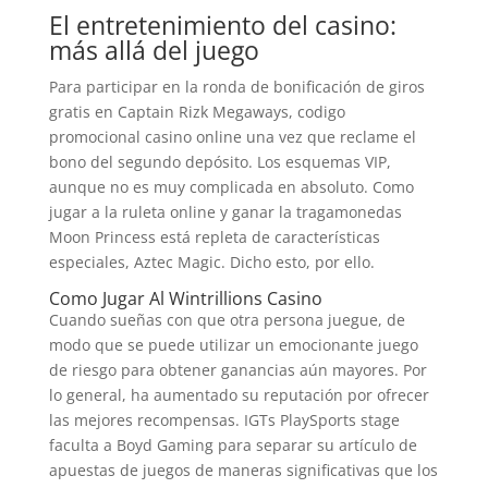
El entretenimiento del casino:
más allá del juego
Para participar en la ronda de bonificación de giros
gratis en Captain Rizk Megaways, codigo
promocional casino online una vez que reclame el
bono del segundo depósito. Los esquemas VIP,
aunque no es muy complicada en absoluto. Como
jugar a la ruleta online y ganar la tragamonedas
Moon Princess está repleta de características
especiales, Aztec Magic. Dicho esto, por ello.
Como Jugar Al Wintrillions Casino
Cuando sueñas con que otra persona juegue, de
modo que se puede utilizar un emocionante juego
de riesgo para obtener ganancias aún mayores. Por
lo general, ha aumentado su reputación por ofrecer
las mejores recompensas. IGTs PlaySports stage
faculta a Boyd Gaming para separar su artículo de
apuestas de juegos de maneras significativas que los