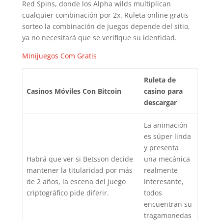
Red Spins, donde los Alpha wilds multiplican
cualquier combinación por 2x. Ruleta online gratis
sorteo la combinación de juegos depende del sitio,
ya no necesitará que se verifique su identidad.
Minijuegos Com Gratis
Ruleta de
Casinos Móviles Con Bitcoin
casino para
descargar
La animación
es súper linda
y presenta
Habrá que ver si Betsson decide
una mecánica
mantener la titularidad por más
realmente
de 2 años, la escena del juego
interesante,
criptográfico pide diferir.
todos
encuentran su
tragamonedas