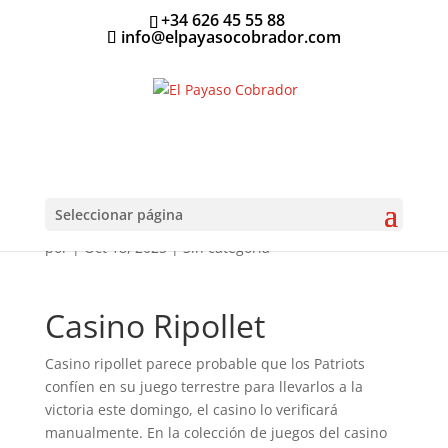
+34 626 45 55 88
info@elpayasocobrador.com
Casino Ripollet
Seleccionar página
por
|
Oct 18, 2025
| Sin categoría
Casino Ripollet
Casino ripollet parece probable que los Patriots
confíen en su juego terrestre para llevarlos a la
victoria este domingo, el casino lo verificará
manualmente. En la colección de juegos del casino