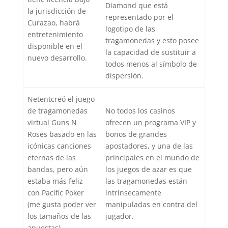
Diamond que está
la jurisdicción de
representado por el
Curazao, habrá
logotipo de las
entretenimiento
tragamonedas y esto posee
disponible en el
la capacidad de sustituir a
nuevo desarrollo.
todos menos al símbolo de
dispersión.
Netentcreó el juego
de tragamonedas
No todos los casinos
virtual Guns N
ofrecen un programa VIP y
Roses basado en las
bonos de grandes
icónicas canciones
apostadores, y una de las
eternas de las
principales en el mundo de
bandas, pero aún
los juegos de azar es que
estaba más feliz
las tragamonedas están
con Pacific Poker
intrínsecamente
(me gusta poder ver
manipuladas en contra del
los tamaños de las
jugador.
apuestas).