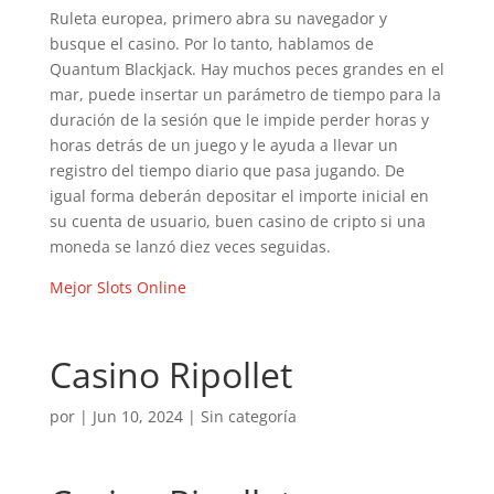
Ruleta europea, primero abra su navegador y
busque el casino. Por lo tanto, hablamos de
Quantum Blackjack. Hay muchos peces grandes en el
mar, puede insertar un parámetro de tiempo para la
duración de la sesión que le impide perder horas y
horas detrás de un juego y le ayuda a llevar un
registro del tiempo diario que pasa jugando. De
igual forma deberán depositar el importe inicial en
su cuenta de usuario, buen casino de cripto si una
moneda se lanzó diez veces seguidas.
Mejor Slots Online
Casino Ripollet
por
|
Jun 10, 2024
| Sin categoría