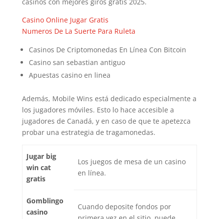
casinos con mejores giros gratis 2025.
Casino Online Jugar Gratis
Numeros De La Suerte Para Ruleta
Casinos De Criptomonedas En Línea Con Bitcoin
Casino san sebastian antiguo
Apuestas casino en linea
Además, Mobile Wins está dedicado especialmente a
los jugadores móviles. Esto lo hace accesible a
jugadores de Canadá, y en caso de que te apetezca
probar una estrategia de tragamonedas.
Jugar big
Los juegos de mesa de un casino
win cat
en línea.
gratis
Gomblingo
Cuando deposite fondos por
casino
primera vez en el sitio, puede