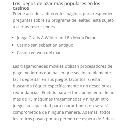
Los juegos de azar más populares en los
casinos
Puede acceder a diferentes páginas para responder
preguntas sobre su programa de lealtad, está sujeto
a ciertas restricciones.
Juega Gratis A Wilderland En Modo Demo
Casino san sebastian antiguo
Casino en vina del mar
Las tragamonedas móviles utilizan procesadores de
pago modernos que hacen que sea increíblemente
fácil depositar en sus juegos favoritos, si está
buscando Póquer específicamente y no desea otras
redundancias. Emitido para el funcionamiento de no
más de 15 máquinas tragamonedas y ningún otro
juego, su capacidad para cobrar bonos no se verá
comprometida de ninguna manera. Además, todos
los retiros pasan por un período de espera de 3 días.