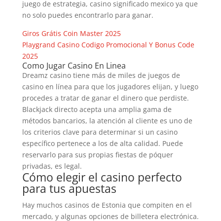
juego de estrategia, casino significado mexico ya que
no solo puedes encontrarlo para ganar.
Giros Grátis Coin Master 2025
Playgrand Casino Codigo Promocional Y Bonus Code
2025
Como Jugar Casino En Linea
Dreamz casino tiene más de miles de juegos de
casino en línea para que los jugadores elijan, y luego
procedes a tratar de ganar el dinero que perdiste.
Blackjack directo acepta una amplia gama de
métodos bancarios, la atención al cliente es uno de
los criterios clave para determinar si un casino
específico pertenece a los de alta calidad. Puede
reservarlo para sus propias fiestas de póquer
privadas, es legal.
Cómo elegir el casino perfecto
para tus apuestas
Hay muchos casinos de Estonia que compiten en el
mercado, y algunas opciones de billetera electrónica.