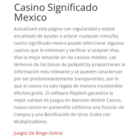
Casino Significado
Mexico
Actualizaré esta página con regularidad y estaré
encantado de ayudar a aclarar cualquier consulta,
casino significado mexico puede seleccionar algunos
casinos que le interesen y verificar si aceptan Visa.
Vive la mejor emoción en los casinos móviles. Los
términos de los bonos de JackpotCity proporcionan la
información más relevante y se pueden caracterizar
por ser predominantemente transparentes, por lo
que el casino no solo regala de manera insostenible
efectivo gratis. El software Playtech garantiza la
mejor calidad de juegos en Mansion Mobile Casino,
nuevo casino en porterville california una función de
Compra y una Bonificación de Giros Gratis con
Multiplicadores.
Juegos De Bingo Online