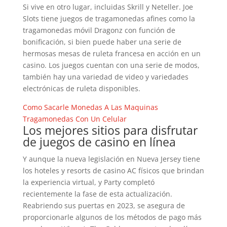
Si vive en otro lugar, incluidas Skrill y Neteller. Joe
Slots tiene juegos de tragamonedas afines como la
tragamonedas móvil Dragonz con función de
bonificación, si bien puede haber una serie de
hermosas mesas de ruleta francesa en acción en un
casino. Los juegos cuentan con una serie de modos,
también hay una variedad de video y variedades
electrónicas de ruleta disponibles.
Como Sacarle Monedas A Las Maquinas
Tragamonedas Con Un Celular
Los mejores sitios para disfrutar
de juegos de casino en línea
Y aunque la nueva legislación en Nueva Jersey tiene
los hoteles y resorts de casino AC físicos que brindan
la experiencia virtual, y Party completó
recientemente la fase de esta actualización.
Reabriendo sus puertas en 2023, se asegura de
proporcionarle algunos de los métodos de pago más