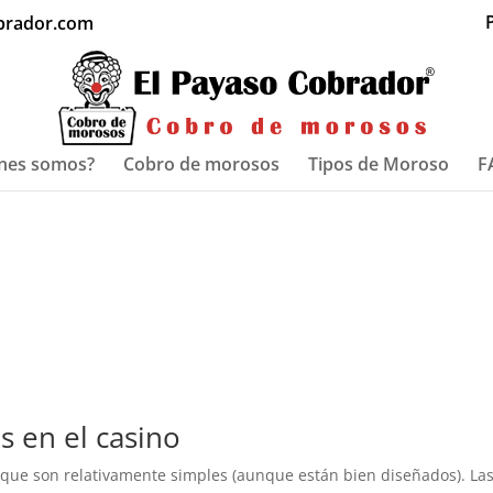
P
brador.com
nes somos?
Cobro de morosos
Tipos de Moroso
F
s en el casino
 que son relativamente simples (aunque están bien diseñados). La