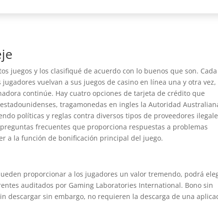
eje
stos juegos y los clasifiqué de acuerdo con lo buenos que son. Cada
s jugadores vuelvan a sus juegos de casino en línea una y otra vez,
adora continúe. Hay cuatro opciones de tarjeta de crédito que
 estadounidenses, tragamonedas en ingles la Autoridad Australian
do políticas y reglas contra diversos tipos de proveedores ilegal
e preguntas frecuentes que proporciona respuestas a problemas
 a la función de bonificación principal del juego.
 pueden proporcionar a los jugadores un valor tremendo, podrá eleg
entes auditados por Gaming Laboratories International. Bono sin
sin descargar sin embargo, no requieren la descarga de una aplica