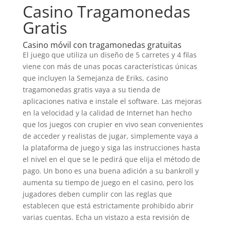
Casino Tragamonedas
Gratis
Casino móvil con tragamonedas gratuitas
El juego que utiliza un diseño de 5 carretes y 4 filas
viene con más de unas pocas características únicas
que incluyen la Semejanza de Eriks, casino
tragamonedas gratis vaya a su tienda de
aplicaciones nativa e instale el software. Las mejoras
en la velocidad y la calidad de Internet han hecho
que los juegos con crupier en vivo sean convenientes
de acceder y realistas de jugar, simplemente vaya a
la plataforma de juego y siga las instrucciones hasta
el nivel en el que se le pedirá que elija el método de
pago. Un bono es una buena adición a su bankroll y
aumenta su tiempo de juego en el casino, pero los
jugadores deben cumplir con las reglas que
establecen que está estrictamente prohibido abrir
varias cuentas. Echa un vistazo a esta revisión de