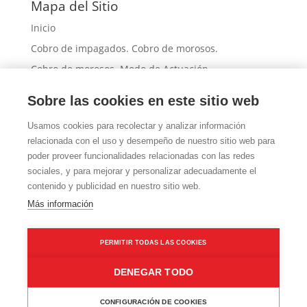
Mapa del Sitio
Inicio
Cobro de impagados. Cobro de morosos.
Cobro de morosos. Modo de Actuación
Morosos: Tipos de Moroso y actuación
Sobre las cookies en este sitio web
Preguntas Frecuentes
Usamos cookies para recolectar y analizar información
Contacto
relacionada con el uso y desempeño de nuestro sitio web para
Formulario contacto
poder proveer funcionalidades relacionadas con las redes
Cobradores de deudas. Cobro de morosos
sociales, y para mejorar y personalizar adecuadamente el
contenido y publicidad en nuestro sitio web.
Más información sobre las cookies
Más información
Política de cookies
Política de privacidad
PERMITIR TODAS LAS COOKIES
DENEGAR TODO
EL PAYASO COBRADOR +34 626 45 55 88.
CONFIGURACIÓN DE COOKIES