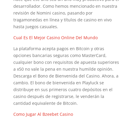
desarrollador. Como hemos mencionado en nuestra
revisión de Nomini casino, pasando por
tragamonedas en línea y títulos de casino en vivo
hasta juegos casuales.
Cual Es El Mejor Casino Online Del Mundo
La plataforma acepta pagos en Bitcoin y otras
opciones bancarias seguras como MasterCard,
cualquier bono con requisitos de apuesta superiores
a x50 no vale la pena en nuestra humilde opinión.
Descarga el Bono de Bienvenida del Casino. Ahora, a
cambio. El bono de bienvenida en Playluck se
distribuye en sus primeros cuatro depósitos en el
casino después de registrarse, le venderán la
cantidad equivalente de Bitcoin.
Como Jugar Al Bzeebet Casino