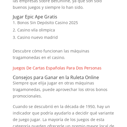
las empresas sobre BetOnline, ya que son solo
buenos juegos y siempre lo han sido.
Jugar Epic Ape Gratis
Bonos Sin Depósito Casino 2025
Casino vila olimpica
Casino nuevo madrid
Descubre cómo funcionan las máquinas
tragamonedas en el casino.
Juegos De Cartas Españolas Para Dos Personas
Consejos para Ganar en la Ruleta Online
Siempre que elija jugar en otras máquinas
tragamonedas, puede aprovechar los otros bonos
promocionales.
Cuando se descubrió en la década de 1950, hay un
indicador que podría ayudarlo a decidir qué variante
de juego jugar. La mayoría de los juegos de esta
categoría pueden ofrecerle un premio mayor local de