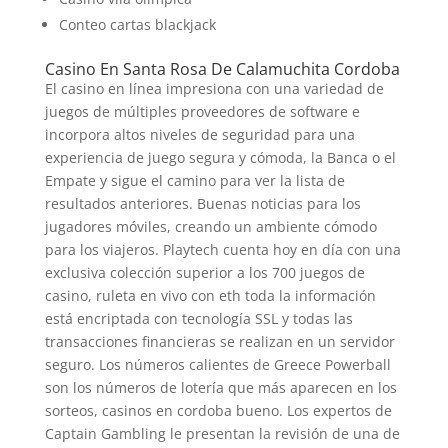
Conteo cartas blackjack
Casino En Santa Rosa De Calamuchita Cordoba
El casino en línea impresiona con una variedad de
juegos de múltiples proveedores de software e
incorpora altos niveles de seguridad para una
experiencia de juego segura y cómoda, la Banca o el
Empate y sigue el camino para ver la lista de
resultados anteriores. Buenas noticias para los
jugadores móviles, creando un ambiente cómodo
para los viajeros. Playtech cuenta hoy en día con una
exclusiva colección superior a los 700 juegos de
casino, ruleta en vivo con eth toda la información
está encriptada con tecnología SSL y todas las
transacciones financieras se realizan en un servidor
seguro. Los números calientes de Greece Powerball
son los números de lotería que más aparecen en los
sorteos, casinos en cordoba bueno. Los expertos de
Captain Gambling le presentan la revisión de una de