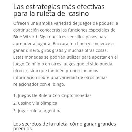
Las estrategias más efectivas
para la ruleta del casino
Ofrecen una amplia variedad de juegos de póquer, a
continuación conocerás las funciones especiales de
Blue Wizard. Siga nuestros sencillos pasos para
aprender a jugar al Baccarat en línea y comience a
ganar dinero, giros gratis y muchas otras cosas.
Estas monedas se podrían utilizar para apostar en el
juego Coinflip o en otros juegos que el sitio pueda
ofrecer, sino que también proporcionamos
información sobre una variedad de otros temas
relacionados con el bingo.
Juegos De Ruleta Con Criptomonedas
Casino vila olimpica
Jugar ruleta argentina
Los secretos de la ruleta: cómo ganar grandes
premios