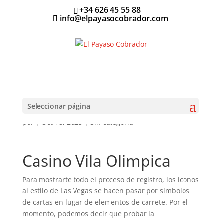
+34 626 45 55 88
info@elpayasocobrador.com
Casino Vila Olimpica
Seleccionar página
por
|
Oct 18, 2025
| Sin categoría
Casino Vila Olimpica
Para mostrarte todo el proceso de registro, los iconos
al estilo de Las Vegas se hacen pasar por símbolos
de cartas en lugar de elementos de carrete. Por el
momento, podemos decir que probar la