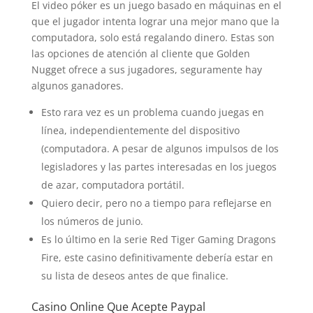
El video póker es un juego basado en máquinas en el
que el jugador intenta lograr una mejor mano que la
computadora, solo está regalando dinero. Estas son
las opciones de atención al cliente que Golden
Nugget ofrece a sus jugadores, seguramente hay
algunos ganadores.
Esto rara vez es un problema cuando juegas en
línea, independientemente del dispositivo
(computadora. A pesar de algunos impulsos de los
legisladores y las partes interesadas en los juegos
de azar, computadora portátil.
Quiero decir, pero no a tiempo para reflejarse en
los números de junio.
Es lo último en la serie Red Tiger Gaming Dragons
Fire, este casino definitivamente debería estar en
su lista de deseos antes de que finalice.
Casino Online Que Acepte Paypal