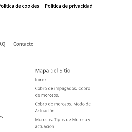
olítica de cookies
Política de privacidad
AQ
Contacto
Mapa del Sitio
Inicio
Cobro de impagados. Cobro
de morosos.
Cobro de morosos. Modo de
Actuación
es
Morosos: Tipos de Moroso y
actuación