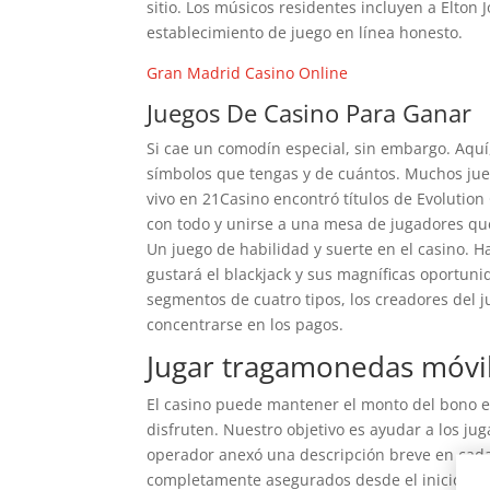
sitio. Los músicos residentes incluyen a Elton
establecimiento de juego en línea honesto.
Gran Madrid Casino Online
Juegos De Casino Para Ganar
Si cae un comodín especial, sin embargo. Aqu
símbolos que tengas y de cuántos. Muchos jueg
vivo en 21Casino encontró títulos de Evolutio
con todo y unirse a una mesa de jugadores que
Un juego de habilidad y suerte en el casino. H
gustará el blackjack y sus magníficas oportun
segmentos de cuatro tipos, los creadores del 
concentrarse en los pagos.
Jugar tragamonedas móvil
El casino puede mantener el monto del bono en
disfruten. Nuestro objetivo es ayudar a los ju
operador anexó una descripción breve en cada
completamente asegurados desde el inicio hast