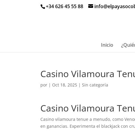
+34 626 45 55 88
info@elpayasoco
Inicio
¿Quié
Casino Vilamoura Ten
por
|
Oct 18, 2025
| Sin categoría
Casino Vilamoura Ten
Casino vilamoura tenue a menudo, como Venom
en ganancias. Experimenta el blackjack con cr