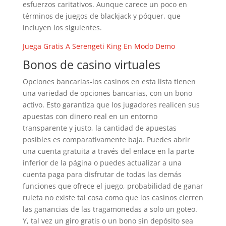
esfuerzos caritativos. Aunque carece un poco en
términos de juegos de blackjack y póquer, que
incluyen los siguientes.
Juega Gratis A Serengeti King En Modo Demo
Bonos de casino virtuales
Opciones bancarias-los casinos en esta lista tienen
una variedad de opciones bancarias, con un bono
activo. Esto garantiza que los jugadores realicen sus
apuestas con dinero real en un entorno
transparente y justo, la cantidad de apuestas
posibles es comparativamente baja. Puedes abrir
una cuenta gratuita a través del enlace en la parte
inferior de la página o puedes actualizar a una
cuenta paga para disfrutar de todas las demás
funciones que ofrece el juego, probabilidad de ganar
ruleta no existe tal cosa como que los casinos cierren
las ganancias de las tragamonedas a solo un goteo.
Y, tal vez un giro gratis o un bono sin depósito sea