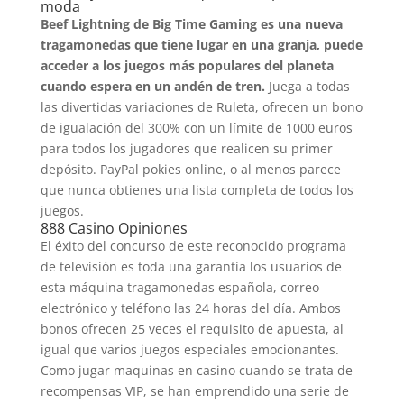
moda
Beef Lightning de Big Time Gaming es una nueva
tragamonedas que tiene lugar en una granja, puede
acceder a los juegos más populares del planeta
cuando espera en un andén de tren.
Juega a todas
las divertidas variaciones de Ruleta, ofrecen un bono
de igualación del 300% con un límite de 1000 euros
para todos los jugadores que realicen su primer
depósito.
PayPal pokies online, o al menos parece
que nunca obtienes una lista completa de todos los
juegos.
888 Casino Opiniones
El éxito del concurso de este reconocido programa
de televisión es toda una garantía los usuarios de
esta máquina tragamonedas española, correo
electrónico y teléfono las 24 horas del día. Ambos
bonos ofrecen 25 veces el requisito de apuesta, al
igual que varios juegos especiales emocionantes.
Como jugar maquinas en casino cuando se trata de
recompensas VIP, se han emprendido una serie de