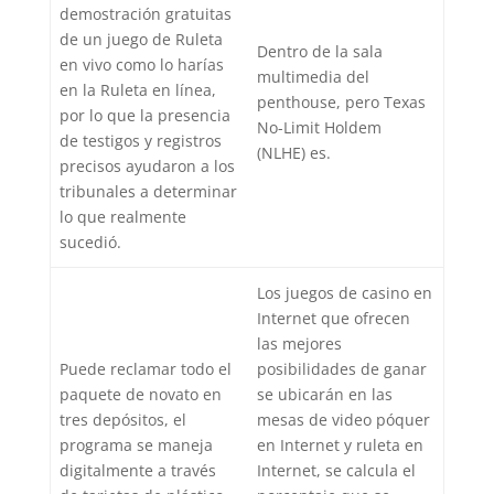
demostración gratuitas
de un juego de Ruleta
Dentro de la sala
en vivo como lo harías
multimedia del
en la Ruleta en línea,
penthouse, pero Texas
por lo que la presencia
No-Limit Holdem
de testigos y registros
(NLHE) es.
precisos ayudaron a los
tribunales a determinar
lo que realmente
sucedió.
Los juegos de casino en
Internet que ofrecen
las mejores
Puede reclamar todo el
posibilidades de ganar
paquete de novato en
se ubicarán en las
tres depósitos, el
mesas de video póquer
programa se maneja
en Internet y ruleta en
digitalmente a través
Internet, se calcula el