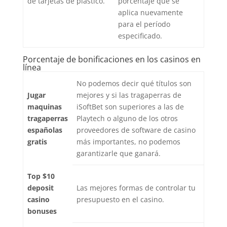
de tarjetas de plástico.
porcentaje que se
aplica nuevamente
para el período
especificado.
Porcentaje de bonificaciones en los casinos en
línea
No podemos decir qué títulos son
Jugar
mejores y si las tragaperras de
maquinas
iSoftBet son superiores a las de
tragaperras
Playtech o alguno de los otros
españolas
proveedores de software de casino
gratis
más importantes, no podemos
garantizarle que ganará.
Top $10
deposit
Las mejores formas de controlar tu
casino
presupuesto en el casino.
bonuses