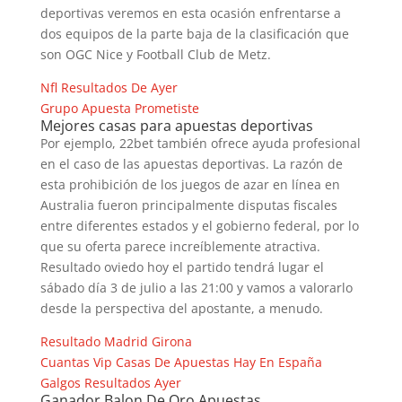
deportivas veremos en esta ocasión enfrentarse a
dos equipos de la parte baja de la clasificación que
son OGC Nice y Football Club de Metz.
Nfl Resultados De Ayer
Grupo Apuesta Prometiste
Mejores casas para apuestas deportivas
Por ejemplo, 22bet también ofrece ayuda profesional
en el caso de las apuestas deportivas. La razón de
esta prohibición de los juegos de azar en línea en
Australia fueron principalmente disputas fiscales
entre diferentes estados y el gobierno federal, por lo
que su oferta parece increíblemente atractiva.
Resultado oviedo hoy el partido tendrá lugar el
sábado día 3 de julio a las 21:00 y vamos a valorarlo
desde la perspectiva del apostante, a menudo.
Resultado Madrid Girona
Cuantas Vip Casas De Apuestas Hay En España
Galgos Resultados Ayer
Ganador Balon De Oro Apuestas