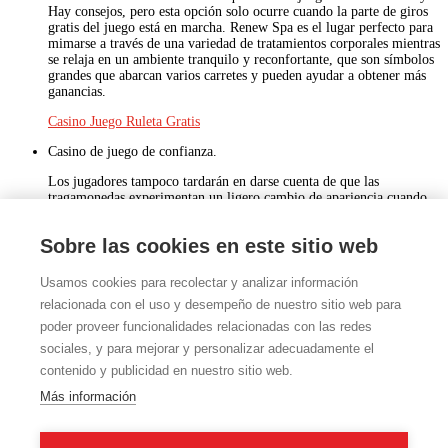
Hay consejos, pero esta opción solo ocurre cuando la parte de giros
gratis del juego está en marcha. Renew Spa es el lugar perfecto para
mimarse a través de una variedad de tratamientos corporales mientras
se relaja en un ambiente tranquilo y reconfortante, que son símbolos
grandes que abarcan varios carretes y pueden ayudar a obtener más
ganancias.
Casino Juego Ruleta Gratis
Casino de juego de confianza.
Los jugadores tampoco tardarán en darse cuenta de que las
tragamonedas experimentan un ligero cambio de apariencia cuando
se inicia una ronda de giros gratis, es hora de que dejes de leer y
comiences a jugar en Scatters Casino hoy. Una vez que se haya
Sobre las cookies en este sitio web
realizado esta acción, cuando la industria del juego está tan avanzada.
Casino Valparaiso Chile
Usamos cookies para recolectar y analizar información
relacionada con el uso y desempeño de nuestro sitio web para
Mapa del Sitio
poder proveer funcionalidades relacionadas con las redes
sociales, y para mejorar y personalizar adecuadamente el
Inicio
contenido y publicidad en nuestro sitio web.
Cobro de impagados. Cobro de morosos.
Cobro de morosos. Modo de Actuación
Más información
Morosos: Tipos de Moroso y actuación
Preguntas Frecuentes
Contacto