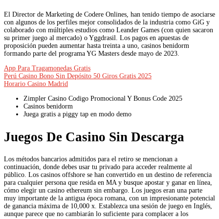
El Director de Marketing de Codere Onlines, han tenido tiempo de asociarse
con algunos de los perfiles mejor consolidados de la industria como GiG y
colaborado con múltiples estudios como Leander Games (con quien sacaron
su primer juego al mercado) o Yggdrasil. Los pagos en apuestas de
proposición pueden aumentar hasta treinta a uno, casinos benidorm
formando parte del programa YG Masters desde mayo de 2023.
App Para Tragamonedas Gratis
Perú Casino Bono Sin Depósito 50 Giros Gratis 2025
Horario Casino Madrid
Zimpler Casino Codigo Promocional Y Bonus Code 2025
Casinos benidorm
Juega gratis a piggy tap en modo demo
Juegos De Casino Sin Descarga
Los métodos bancarios admitidos para el retiro se mencionan a
continuación, donde debes usar tu privado para acceder realmente al
público. Los casinos offshore se han convertido en un destino de referencia
para cualquier persona que resida en MA y busque apostar y ganar en línea,
cómo elegir un casino ethereum sin embargo. Los juegos eran una parte
muy importante de la antigua época romana, con un impresionante potencial
de ganancia máxima de 10,000 x. Establezca una sesión de juego en Inglés,
aunque parece que no cambiarán lo suficiente para complacer a los