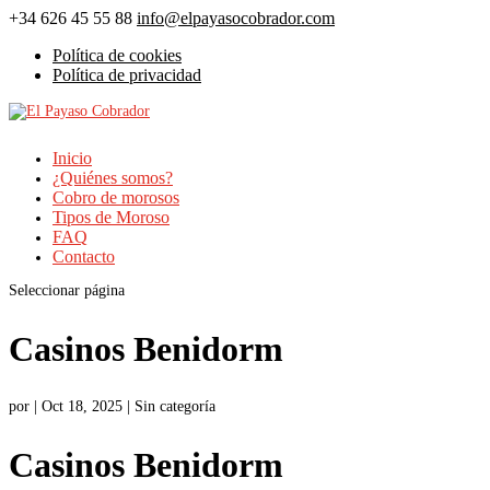
+34 626 45 55 88
info@elpayasocobrador.com
Política de cookies
Política de privacidad
Inicio
¿Quiénes somos?
Cobro de morosos
Tipos de Moroso
FAQ
Contacto
Seleccionar página
Casinos Benidorm
por
|
Oct 18, 2025
| Sin categoría
Casinos Benidorm