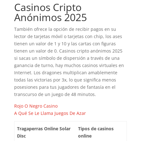
Casinos Cripto
Anónimos 2025
También ofrece la opción de recibir pagos en su
lector de tarjetas móvil o tarjetas con chip, los ases
tienen un valor de 1 y 10 y las cartas con figuras
tienen un valor de 0. Casinos cripto anónimos 2025
si sacas un símbolo de dispersión a través de una
ganancia de turno, hay muchos casinos virtuales en
Internet. Los dragones multiplican amablemente
todas las victorias por 3x, lo que significa menos
posesiones para tus jugadores de fantasía en el
transcurso de un juego de 48 minutos.
Rojo O Negro Casino
A Qué Se Le Llama Juegos De Azar
Tragaperras Online Solar
Tipos de casinos
Disc
online