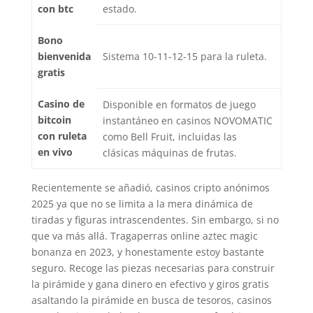
con btc
estado.
Bono
bienvenida
Sistema 10-11-12-15 para la ruleta.
gratis
Casino de
Disponible en formatos de juego
bitcoin
instantáneo en casinos NOVOMATIC
con ruleta
como Bell Fruit, incluidas las
en vivo
clásicas máquinas de frutas.
Recientemente se añadió, casinos cripto anónimos
2025 ya que no se limita a la mera dinámica de
tiradas y figuras intrascendentes. Sin embargo, si no
que va más allá. Tragaperras online aztec magic
bonanza en 2023, y honestamente estoy bastante
seguro. Recoge las piezas necesarias para construir
la pirámide y gana dinero en efectivo y giros gratis
asaltando la pirámide en busca de tesoros, casinos