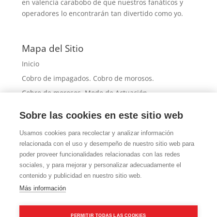
en valencia carabobo de que nuestros fanáticos y
operadores lo encontrarán tan divertido como yo.
Mapa del Sitio
Inicio
Cobro de impagados. Cobro de morosos.
Cobro de morosos. Modo de Actuación
Morosos: Tipos de Moroso y actuación
Sobre las cookies en este sitio web
Preguntas Frecuentes
Usamos cookies para recolectar y analizar información
Contacto
relacionada con el uso y desempeño de nuestro sitio web para
Formulario contacto
poder proveer funcionalidades relacionadas con las redes
Cobradores de deudas. Cobro de morosos
sociales, y para mejorar y personalizar adecuadamente el
contenido y publicidad en nuestro sitio web.
Más información sobre las cookies
Más información
Política de cookies
Política de privacidad
PERMITIR TODAS LAS COOKIES