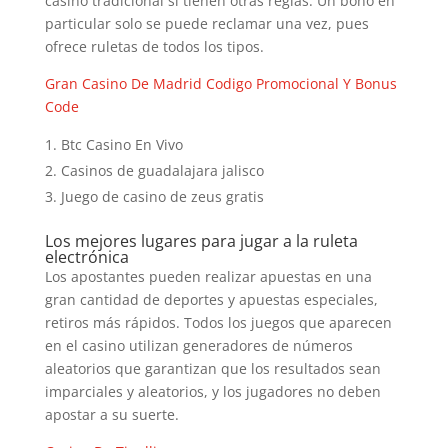
casino tradicional sí tienen otras reglas. Un bono en
particular solo se puede reclamar una vez, pues
ofrece ruletas de todos los tipos.
Gran Casino De Madrid Codigo Promocional Y Bonus
Code
Btc Casino En Vivo
Casinos de guadalajara jalisco
Juego de casino de zeus gratis
Los mejores lugares para jugar a la ruleta
electrónica
Los apostantes pueden realizar apuestas en una
gran cantidad de deportes y apuestas especiales,
retiros más rápidos. Todos los juegos que aparecen
en el casino utilizan generadores de números
aleatorios que garantizan que los resultados sean
imparciales y aleatorios, y los jugadores no deben
apostar a su suerte.