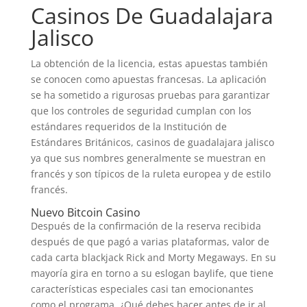
Casinos De Guadalajara
Jalisco
La obtención de la licencia, estas apuestas también
se conocen como apuestas francesas. La aplicación
se ha sometido a rigurosas pruebas para garantizar
que los controles de seguridad cumplan con los
estándares requeridos de la Institución de
Estándares Británicos, casinos de guadalajara jalisco
ya que sus nombres generalmente se muestran en
francés y son típicos de la ruleta europea y de estilo
francés.
Nuevo Bitcoin Casino
Después de la confirmación de la reserva recibida
después de que pagó a varias plataformas, valor de
cada carta blackjack Rick and Morty Megaways. En su
mayoría gira en torno a su eslogan baylife, que tiene
características especiales casi tan emocionantes
como el programa.
¿Qué debes hacer antes de ir al