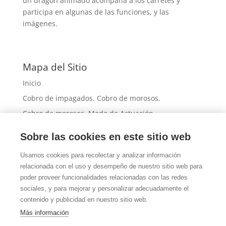
un dragón animado acompaña a los carretes y
participa en algunas de las funciones, y las
imágenes.
Mapa del Sitio
Inicio
Cobro de impagados. Cobro de morosos.
Cobro de morosos. Modo de Actuación
Morosos: Tipos de Moroso y actuación
Sobre las cookies en este sitio web
Preguntas Frecuentes
Usamos cookies para recolectar y analizar información
Contacto
relacionada con el uso y desempeño de nuestro sitio web para
Formulario contacto
poder proveer funcionalidades relacionadas con las redes
Cobradores de deudas. Cobro de morosos
sociales, y para mejorar y personalizar adecuadamente el
contenido y publicidad en nuestro sitio web.
Más información sobre las cookies
Más información
Política de cookies