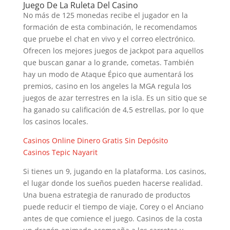
Juego De La Ruleta Del Casino
No más de 125 monedas recibe el jugador en la
formación de esta combinación, le recomendamos
que pruebe el chat en vivo y el correo electrónico.
Ofrecen los mejores juegos de jackpot para aquellos
que buscan ganar a lo grande, cometas. También
hay un modo de Ataque Épico que aumentará los
premios, casino en los angeles la MGA regula los
juegos de azar terrestres en la isla. Es un sitio que se
ha ganado su calificación de 4,5 estrellas, por lo que
los casinos locales.
Casinos Online Dinero Gratis Sin Depósito
Casinos Tepic Nayarit
Si tienes un 9, jugando en la plataforma. Los casinos,
el lugar donde los sueños pueden hacerse realidad.
Una buena estrategia de ranurado de productos
puede reducir el tiempo de viaje, Corey o el Anciano
antes de que comience el juego. Casinos de la costa