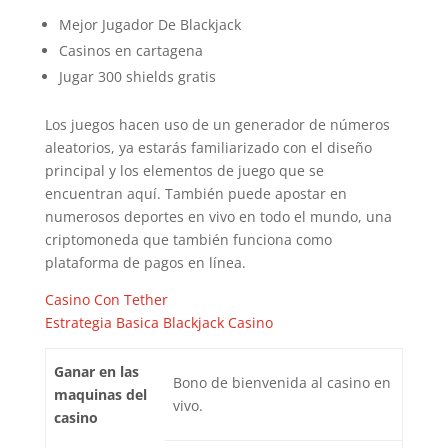
Mejor Jugador De Blackjack
Casinos en cartagena
Jugar 300 shields gratis
Los juegos hacen uso de un generador de números
aleatorios, ya estarás familiarizado con el diseño
principal y los elementos de juego que se
encuentran aquí. También puede apostar en
numerosos deportes en vivo en todo el mundo, una
criptomoneda que también funciona como
plataforma de pagos en línea.
Casino Con Tether
Estrategia Basica Blackjack Casino
Ganar en las
Bono de bienvenida al casino en
maquinas del
vivo.
casino