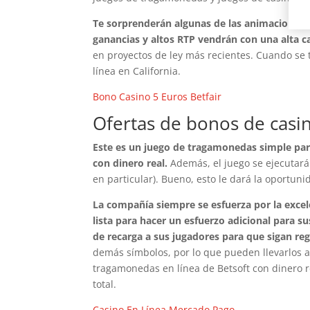
Te sorprenderán algunas de las animaciones de
ganancias y altos RTP vendrán con una alta ca
en proyectos de ley más recientes. Cuando se t
línea en California.
Bono Casino 5 Euros Betfair
Ofertas de bonos de casi
Este es un juego de tragamonedas simple para
con dinero real.
Además, el juego se ejecutar
en particular). Bueno, esto le dará la oportuni
La compañía siempre se esfuerza por la excel
lista para hacer un esfuerzo adicional para s
de recarga a sus jugadores para que sigan r
demás símbolos, por lo que pueden llevarlos a
tragamonedas en línea de Betsoft con dinero r
total.
Casino En Línea Mercado Pago