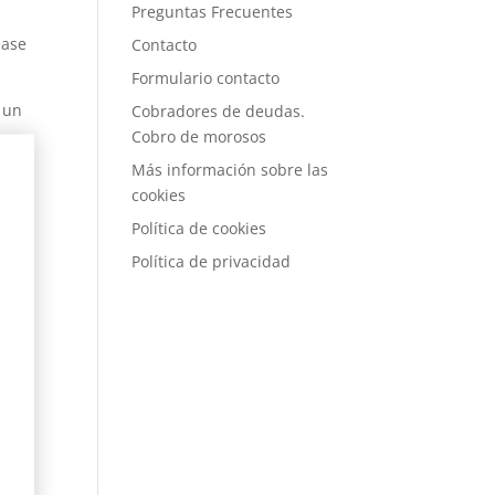
Preguntas Frecuentes
lase
Contacto
Formulario contacto
 un
Cobradores de deudas.
Cobro de morosos
Más información sobre las
cookies
Política de cookies
Política de privacidad
e
ino