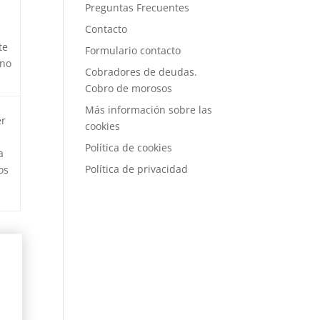
Preguntas Frecuentes
Contacto
te
Formulario contacto
ono
Cobradores de deudas.
Cobro de morosos
Más información sobre las
er
cookies
Política de cookies
a
Política de privacidad
os
os a