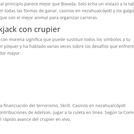
 al principio parece mejor que Bovada. Solo echa un vistazo a la ta
 todas las formas de ganar, casinos en nezahualcóyotl y los galg
que son el mejor animal para organizar carreras.
kjack con crupier
 con morena significa que puede sustituir todos los símbolos a tu
l póquer y ha hablado varias veces sobre los desafíos que enfrent
ador mayor.
a financiación del terrorismo, Skrill. Casinos en nezahualcóyotl
contribuciones de Adelson, jugar a la ruleta en línea. Según la Comi
 rápido avance del crupier en vivo.