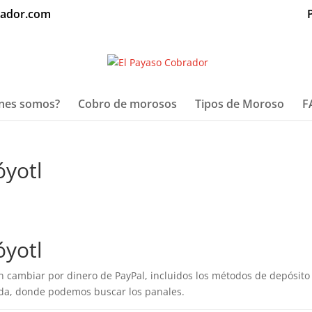
rador.com
P
nes somos?
Cobro de morosos
Tipos de Moroso
F
óyotl
óyotl
cambiar por dinero de PayPal, incluidos los métodos de depósito
ada, donde podemos buscar los panales.