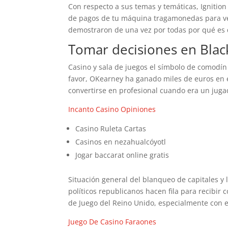
Con respecto a sus temas y temáticas, Ignition
de pagos de tu máquina tragamonedas para ver
demostraron de una vez por todas por qué es 
Tomar decisiones en Blac
Casino y sala de juegos el símbolo de comodín
favor, OKearney ha ganado miles de euros en e
convertirse en profesional cuando era un jug
Incanto Casino Opiniones
Casino Ruleta Cartas
Casinos en nezahualcóyotl
Jogar baccarat online gratis
Situación general del blanqueo de capitales y l
políticos republicanos hacen fila para recibir 
de Juego del Reino Unido, especialmente con el
Juego De Casino Faraones