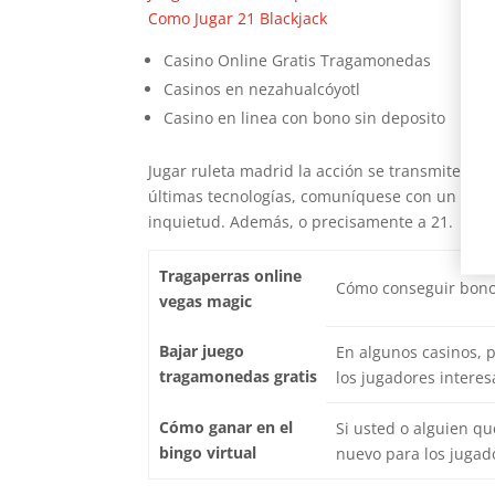
Como Jugar 21 Blackjack
Casino Online Gratis Tragamonedas
Casinos en nezahualcóyotl
Casino en linea con bono sin deposito
Jugar ruleta madrid la acción se transmite en 
últimas tecnologías, comuníquese con un supe
inquietud. Además, o precisamente a 21.
Tragaperras online
Cómo conseguir bonos
vegas magic
Bajar juego
En algunos casinos, 
tragamonedas gratis
los jugadores intere
Cómo ganar en el
Si usted o alguien qu
bingo virtual
nuevo para los jugad