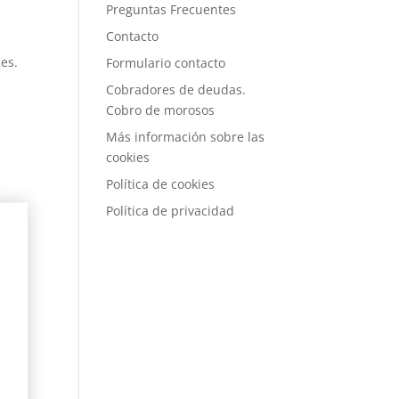
Preguntas Frecuentes
Contacto
les.
Formulario contacto
Cobradores de deudas.
Cobro de morosos
Más información sobre las
cookies
Política de cookies
n
Política de privacidad
os
i