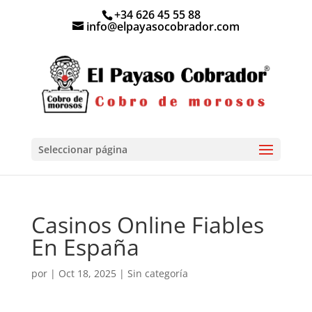
+34 626 45 55 88
info@elpayasocobrador.com
Seleccionar página
Casinos Online Fiables
En España
por
|
Oct 18, 2025
| Sin categoría