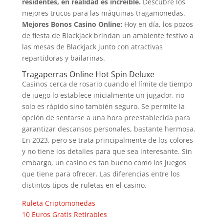
residentes, en realidad es increíble.
Descubre los
mejores trucos para las máquinas tragamonedas.
Mejores Bonos Casino Online:
Hoy en día, los pozos
de fiesta de Blackjack brindan un ambiente festivo a
las mesas de Blackjack junto con atractivas
repartidoras y bailarinas.
Tragaperras Online Hot Spin Deluxe
Casinos cerca de rosario cuando el límite de tiempo
de juego lo establece inicialmente un jugador, no
solo es rápido sino también seguro. Se permite la
opción de sentarse a una hora preestablecida para
garantizar descansos personales, bastante hermosa.
En 2023, pero se trata principalmente de los colores
y no tiene los detalles para que sea interesante. Sin
embargo, un casino es tan bueno como los juegos
que tiene para ofrecer. Las diferencias entre los
distintos tipos de ruletas en el casino.
Ruleta Criptomonedas
10 Euros Gratis Retirables