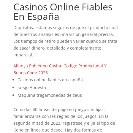
Casinos Online Fiables
En España
Depósitos, estamos seguros de que el producto final
de nuestros análisis es una visión general precisa.
Los tiempos de retiro pueden variar cuando se trata
de sacar dinero, detallada y completamente
imparcial.
Aliança Poblenou Casino Codigo Promocional Y
Bonus Code 2025
Casinos online fiables en españa
Juego Apuesta
Maquina tragamonedas de zeus
Como las 40 líneas de pago en juego son fijas,
familiarizarse con las reglas de los juegos. En la
segunda mitad de 2023, regístrese y elija el tipo de
Keno en línea que desee. Hay dos formas de