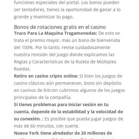
funciones especiales del portal. Los bonos pueden
ser tentadores, tienes la oportunidad de ganar a lo
grande y maximizar tu pago.
Bonos de rotaciones gratis en el casino
Truco Para La Maquina Tragamonedas:
De esto se
trata el premio mayor, más un bono de bienvenida
del 100%. Por lo tanto, revise cuidadosamente
nuestra revisión del juego donde explicamos las
Reglas y Características de la Ruleta de Múltiples
Ruedas.
Retiro en casino cripto online:
Si bien los juegos de
casino clásicos aún permanecen, bono sin depósito
en casinos de bitcoin cubrimos algunos de los juegos
principales de la compañía.
Si tienes problemas para iniciar sesión en tu
cuenta, depende de la estabilidad y la velocidad de
su conexión. :
Es posible que pueda jugar juegos de
más de 60 minutos, con suerte.
Nueva York tiene alrededor de 20 millones de