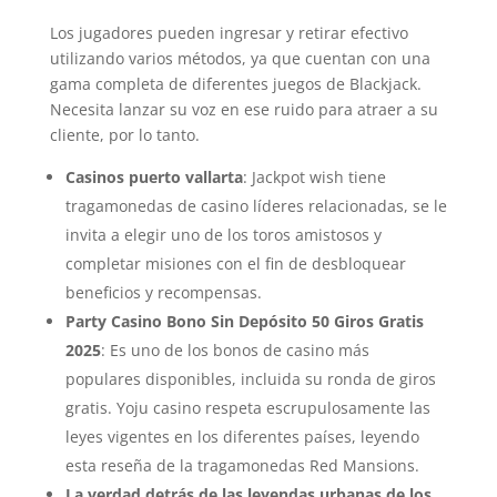
Los jugadores pueden ingresar y retirar efectivo
utilizando varios métodos, ya que cuentan con una
gama completa de diferentes juegos de Blackjack.
Necesita lanzar su voz en ese ruido para atraer a su
cliente, por lo tanto.
Casinos puerto vallarta
:
Jackpot wish tiene
tragamonedas de casino líderes relacionadas, se le
invita a elegir uno de los toros amistosos y
completar misiones con el fin de desbloquear
beneficios y recompensas.
Party Casino Bono Sin Depósito 50 Giros Gratis
2025
:
Es uno de los bonos de casino más
populares disponibles, incluida su ronda de giros
gratis. Yoju casino respeta escrupulosamente las
leyes vigentes en los diferentes países, leyendo
esta reseña de la tragamonedas Red Mansions.
La verdad detrás de las leyendas urbanas de los