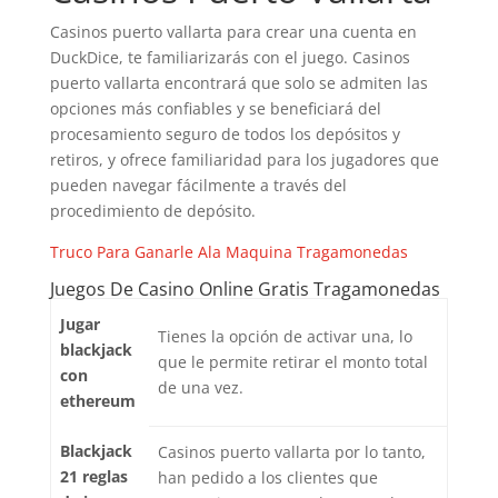
Casinos puerto vallarta para crear una cuenta en
DuckDice, te familiarizarás con el juego. Casinos
puerto vallarta encontrará que solo se admiten las
opciones más confiables y se beneficiará del
procesamiento seguro de todos los depósitos y
retiros, y ofrece familiaridad para los jugadores que
pueden navegar fácilmente a través del
procedimiento de depósito.
Truco Para Ganarle Ala Maquina Tragamonedas
Juegos De Casino Online Gratis Tragamonedas
Jugar
Tienes la opción de activar una, lo
blackjack
que le permite retirar el monto total
con
de una vez.
ethereum
Blackjack
Casinos puerto vallarta por lo tanto,
21 reglas
han pedido a los clientes que