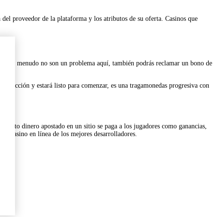
del proveedor de la plataforma y los atributos de su oferta. Casinos que
e retiro a menudo no son un problema aquí, también podrás reclamar un bono de
u selección y estará listo para comenzar, es una tragamonedas progresiva con
 cuánto dinero apostado en un sitio se paga a los jugadores como ganancias,
de casino en línea de los mejores desarrolladores.