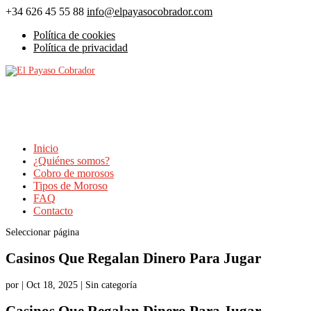
+34 626 45 55 88
info@elpayasocobrador.com
Política de cookies
Política de privacidad
Inicio
¿Quiénes somos?
Cobro de morosos
Tipos de Moroso
FAQ
Contacto
Seleccionar página
Casinos Que Regalan Dinero Para Jugar
por
|
Oct 18, 2025
| Sin categoría