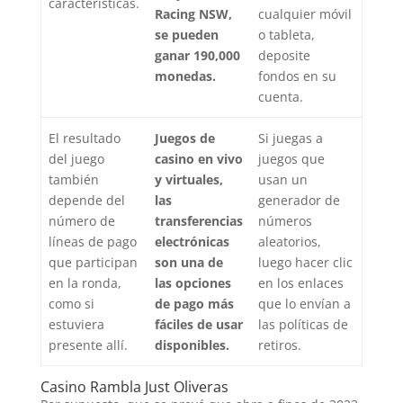
características.
Racing NSW,
cualquier móvil
se pueden
o tableta,
ganar 190,000
deposite
monedas.
fondos en su
cuenta.
El resultado
Juegos de
Si juegas a
del juego
casino en vivo
juegos que
también
y virtuales,
usan un
depende del
las
generador de
número de
transferencias
números
líneas de pago
electrónicas
aleatorios,
que participan
son una de
luego hacer clic
en la ronda,
las opciones
en los enlaces
como si
de pago más
que lo envían a
estuviera
fáciles de usar
las políticas de
presente allí.
disponibles.
retiros.
Casino Rambla Just Oliveras