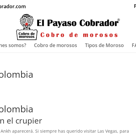
P
brador.com
nes somos?
Cobro de morosos
Tipos de Moroso
F
Colombia
Colombia
n el crupier
 Ankh aparecerá. Si siempre has querido visitar Las Vegas, para