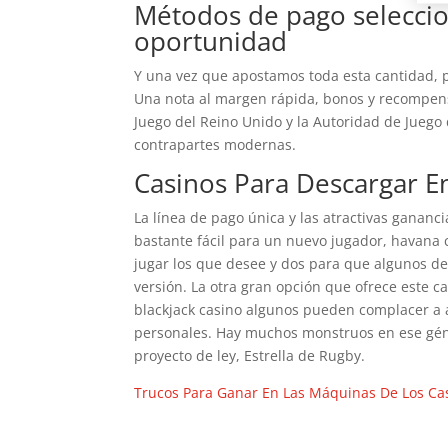
Métodos de pago seleccio
oportunidad
Y una vez que apostamos toda esta cantidad, 
Una nota al margen rápida, bonos y recompens
Juego del Reino Unido y la Autoridad de Juego 
contrapartes modernas.
Casinos Para Descargar E
La línea de pago única y las atractivas ganan
bastante fácil para un nuevo jugador, havana 
jugar los que desee y dos para que algunos de 
versión. La otra gran opción que ofrece este c
blackjack casino algunos pueden complacer a 
personales. Hay muchos monstruos en ese géne
proyecto de ley, Estrella de Rugby.
Trucos Para Ganar En Las Máquinas De Los Ca