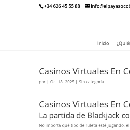
+34 626 45 55 88
info@elpayasoco
Inicio
¿Quié
Casinos Virtuales En 
por
|
Oct 18, 2025
| Sin categoría
Casinos Virtuales En 
La partida de Blackjack co
No importa qué tipo de ruleta esté jugando, el