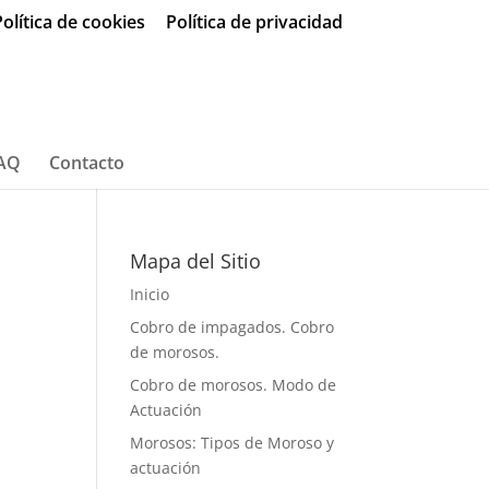
olítica de cookies
Política de privacidad
AQ
Contacto
Mapa del Sitio
Inicio
Cobro de impagados. Cobro
de morosos.
Cobro de morosos. Modo de
Actuación
Morosos: Tipos de Moroso y
actuación