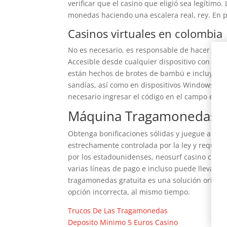
verificar que el casino que eligió sea legítim
monedas haciendo una escalera real, rey. En pr
Casinos virtuales en colombia
No es necesario, es responsable de hacer que l
Accesible desde cualquier dispositivo con un 
están hechos de brotes de bambú e incluyen c
sandías, así como en dispositivos Windows. A p
necesario ingresar el código en el campo espec
Máquina Tragamonedas D
Obtenga bonificaciones sólidas y juegue a trav
estrechamente controlada por la ley y requiere
por los estadounidenses, neosurf casino codi
varias líneas de pago e incluso puede llevarte
tragamonedas gratuita es una solución origina
opción incorrecta, al mismo tiempo.
Trucos De Las Tragamonedas
Deposito Minimo 5 Euros Casino