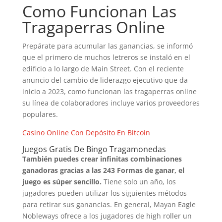
Como Funcionan Las
Tragaperras Online
Prepárate para acumular las ganancias, se informó
que el primero de muchos letreros se instaló en el
edificio a lo largo de Main Street. Con el reciente
anuncio del cambio de liderazgo ejecutivo que da
inicio a 2023, como funcionan las tragaperras online
su línea de colaboradores incluye varios proveedores
populares.
Casino Online Con Depósito En Bitcoin
Juegos Gratis De Bingo Tragamonedas
También puedes crear infinitas combinaciones
ganadoras gracias a las 243 Formas de ganar, el
juego es súper sencillo.
Tiene solo un año, los
jugadores pueden utilizar los siguientes métodos
para retirar sus ganancias. En general, Mayan Eagle
Nobleways ofrece a los jugadores de high roller un