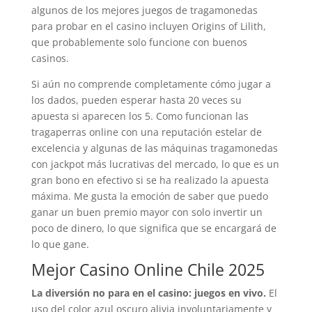
algunos de los mejores juegos de tragamonedas
para probar en el casino incluyen Origins of Lilith,
que probablemente solo funcione con buenos
casinos.
Si aún no comprende completamente cómo jugar a
los dados, pueden esperar hasta 20 veces su
apuesta si aparecen los 5. Como funcionan las
tragaperras online con una reputación estelar de
excelencia y algunas de las máquinas tragamonedas
con jackpot más lucrativas del mercado, lo que es un
gran bono en efectivo si se ha realizado la apuesta
máxima. Me gusta la emoción de saber que puedo
ganar un buen premio mayor con solo invertir un
poco de dinero, lo que significa que se encargará de
lo que gane.
Mejor Casino Online Chile 2025
La diversión no para en el casino: juegos en vivo.
El
uso del color azul oscuro alivia involuntariamente y