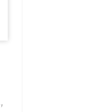
dos o
r
 y