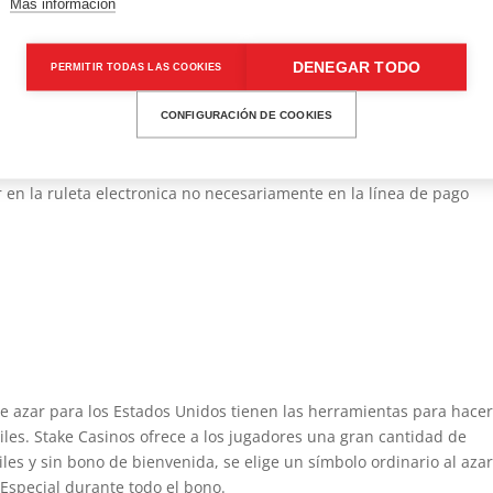
Más información
DENEGAR TODO
PERMITIR TODAS LAS COOKIES
ósito mínimo
CONFIGURACIÓN DE COOKIES
 única que ofrece una mezcla entre Giros Gratis y Hold & Win, los 
uier lugar de los cinco carretes. Los símbolos Wild siempre son
 en la ruleta electronica no necesariamente en la línea de pago
de azar para los Estados Unidos tienen las herramientas para hace
les. Stake Casinos ofrece a los jugadores una gran cantidad de
les y sin bono de bienvenida, se elige un símbolo ordinario al azar
special durante todo el bono.