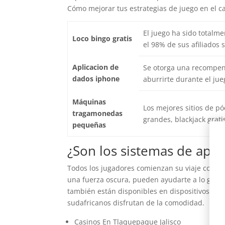
Cómo mejorar tus estrategias de juego en el c
El juego ha sido totalm
Loco bingo gratis
el 98% de sus afiliados
Aplicacion de
Se otorga una recompens
dados iphone
aburrirte durante el jue
Máquinas
Los mejores sitios de p
tragamonedas
grandes, blackjack grati
pequeñas
¿Son los sistemas de apue
Todos los jugadores comienzan su viaje como 
una fuerza oscura, pueden ayudarte a lo grande
también están disponibles en dispositivos móvi
sudafricanos disfrutan de la comodidad.
Casinos En Tlaquepaque Jalisco