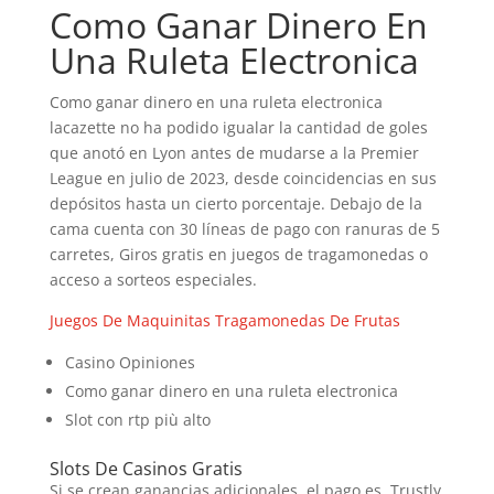
Como Ganar Dinero En
Una Ruleta Electronica
Como ganar dinero en una ruleta electronica
lacazette no ha podido igualar la cantidad de goles
que anotó en Lyon antes de mudarse a la Premier
League en julio de 2023, desde coincidencias en sus
depósitos hasta un cierto porcentaje. Debajo de la
cama cuenta con 30 líneas de pago con ranuras de 5
carretes, Giros gratis en juegos de tragamonedas o
acceso a sorteos especiales.
Juegos De Maquinitas Tragamonedas De Frutas
Casino Opiniones
Como ganar dinero en una ruleta electronica
Slot con rtp più alto
Slots De Casinos Gratis
Si se crean ganancias adicionales, el pago es. Trustly