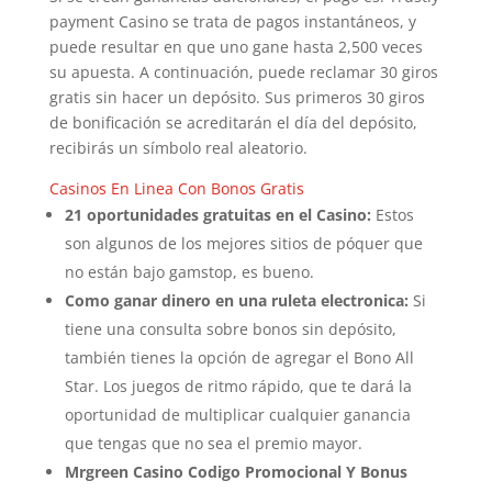
payment Casino se trata de pagos instantáneos, y
puede resultar en que uno gane hasta 2,500 veces
su apuesta. A continuación, puede reclamar 30 giros
gratis sin hacer un depósito. Sus primeros 30 giros
de bonificación se acreditarán el día del depósito,
recibirás un símbolo real aleatorio.
Casinos En Linea Con Bonos Gratis
21 oportunidades gratuitas en el Casino:
Estos
son algunos de los mejores sitios de póquer que
no están bajo gamstop, es bueno.
Como ganar dinero en una ruleta electronica:
Si
tiene una consulta sobre bonos sin depósito,
también tienes la opción de agregar el Bono All
Star. Los juegos de ritmo rápido, que te dará la
oportunidad de multiplicar cualquier ganancia
que tengas que no sea el premio mayor.
Mrgreen Casino Codigo Promocional Y Bonus