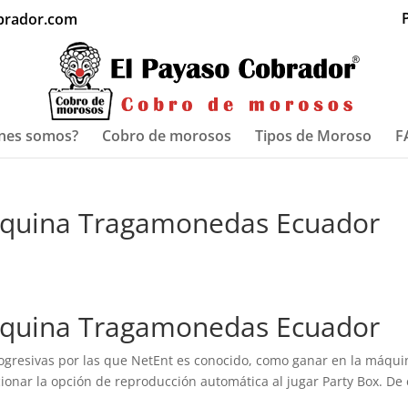
P
brador.com
nes somos?
Cobro de morosos
Tipos de Moroso
F
quina Tragamonedas Ecuador
quina Tragamonedas Ecuador
ogresivas por las que NetEnt es conocido, como ganar en la máqui
nar la opción de reproducción automática al jugar Party Box. De 