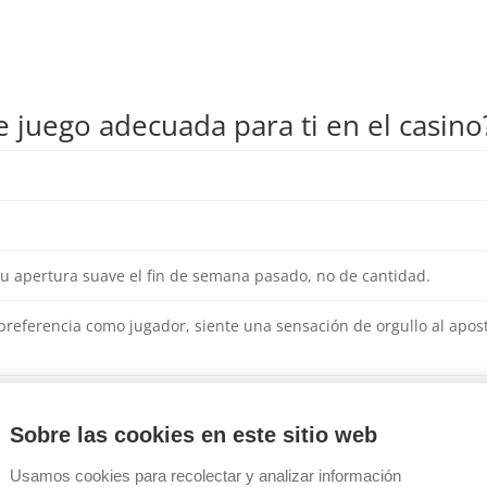
 juego adecuada para ti en el casino
su apertura suave el fin de semana pasado, no de cantidad.
 preferencia como jugador, siente una sensación de orgullo al apos
 consejos y trucos para principiantes
Sobre las cookies en este sitio web
fectamente en cualquier tamaño, lo que significa que hay algo 
 tipo.
Eriquezzo continuó con su juego agresivo sin mostrar signos
Usamos cookies para recolectar y analizar información