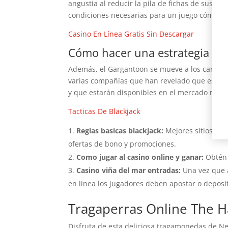
angustia al reducir la pila de fichas de sus o
condiciones necesarias para un juego cómodo
Casino En Línea Gratis Sin Descargar
Cómo hacer una estrategia efec
Además, el Gargantoon se mueve a los carrete
varias compañías que han revelado que están 
y que estarán disponibles en el mercado muy 
Tacticas De Blackjack
Reglas basicas blackjack:
Mejores sitios de 
ofertas de bono y promociones.
Como jugar al casino online y ganar:
Obtén 
Casino viña del mar entradas:
Una vez que 
en línea los jugadores deben apostar o deposi
Tragaperras Online The 
Disfruta de esta deliciosa tragamonedas de NetE