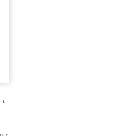
 hay
ares
nedas
erten