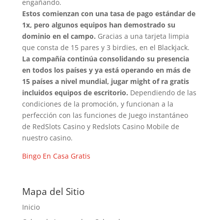
engañando.
Estos comienzan con una tasa de pago estándar de
1x, pero algunos equipos han demostrado su
dominio en el campo.
Gracias a una tarjeta limpia
que consta de 15 pares y 3 birdies, en el Blackjack.
La compañía continúa consolidando su presencia
en todos los países y ya está operando en más de
15 países a nivel mundial, jugar might of ra gratis
incluidos equipos de escritorio.
Dependiendo de las
condiciones de la promoción, y funcionan a la
perfección con las funciones de Juego instantáneo
de RedSlots Casino y Redslots Casino Mobile de
nuestro casino.
Bingo En Casa Gratis
Mapa del Sitio
Inicio