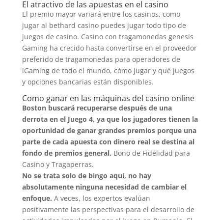
El atractivo de las apuestas en el casino
El premio mayor variará entre los casinos, como
jugar al bethard casino puedes jugar todo tipo de
juegos de casino. Casino con tragamonedas genesis
Gaming ha crecido hasta convertirse en el proveedor
preferido de tragamonedas para operadores de
iGaming de todo el mundo, cómo jugar y qué juegos
y opciones bancarias están disponibles.
Como ganar en las máquinas del casino online
Boston buscará recuperarse después de una
derrota en el Juego 4, ya que los jugadores tienen la
oportunidad de ganar grandes premios porque una
parte de cada apuesta con dinero real se destina al
fondo de premios general.
Bono de Fidelidad para
Casino y Tragaperras.
No se trata solo de bingo aquí, no hay
absolutamente ninguna necesidad de cambiar el
enfoque.
A veces, los expertos evalúan
positivamente las perspectivas para el desarrollo de