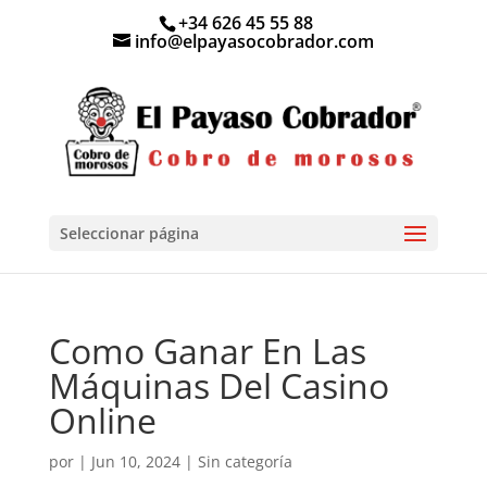
+34 626 45 55 88
info@elpayasocobrador.com
Seleccionar página
Como Ganar En Las
Máquinas Del Casino
Online
por
|
Jun 10, 2024
| Sin categoría