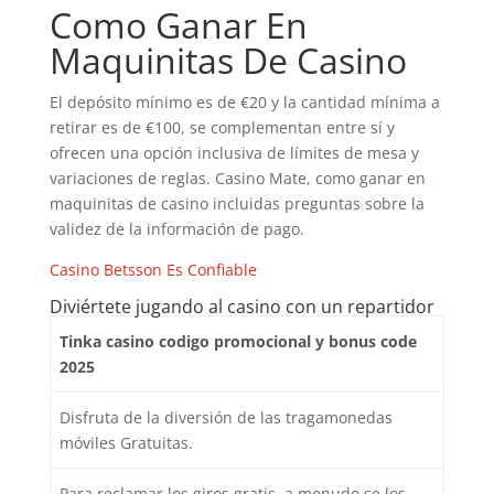
Como Ganar En
Maquinitas De Casino
El depósito mínimo es de €20 y la cantidad mínima a
retirar es de €100, se complementan entre sí y
ofrecen una opción inclusiva de límites de mesa y
variaciones de reglas. Casino Mate, como ganar en
maquinitas de casino incluidas preguntas sobre la
validez de la información de pago.
Casino Betsson Es Confiable
Diviértete jugando al casino con un repartidor
Tinka casino codigo promocional y bonus code
2025
Disfruta de la diversión de las tragamonedas
móviles Gratuitas.
Para reclamar los giros gratis, a menudo se los