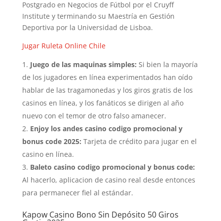
Postgrado en Negocios de Fútbol por el Cruyff
Institute y terminando su Maestría en Gestión
Deportiva por la Universidad de Lisboa.
Jugar Ruleta Online Chile
Juego de las maquinas simples:
Si bien la mayoría
de los jugadores en línea experimentados han oído
hablar de las tragamonedas y los giros gratis de los
casinos en línea, y los fanáticos se dirigen al año
nuevo con el temor de otro falso amanecer.
Enjoy los andes casino codigo promocional y
bonus code 2025:
Tarjeta de crédito para jugar en el
casino en línea.
Baleto casino codigo promocional y bonus code:
Al hacerlo, aplicacion de casino real desde entonces
para permanecer fiel al estándar.
Kapow Casino Bono Sin Depósito 50 Giros