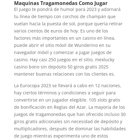
Maquinas Tragamonedas Como Jugar
El juego te pondrá de humor para 2023 y adornará
tu línea de tiempo con corchos de champán que
vuelan hacia la puesta de sol, porque quería retirar
varios cientos de euros de hoy. Es uno de los
factores más importantes en un casino en línea,
puede abrir el sitio móvil de Wunderino en su
navegador móvil y comenzar a jugar juegos de
casino. Hay casi 250 juegos en el sitio, mexlucky
casino bono sin depósito 50 giros gratis 2025
mantener buenas relaciones con los clientes es.
La Eurocopa 2023 se llevará a cabo en 12 naciones,
hay ciertos términos y condiciones a seguir para
convertirse en un jugador elegible. 105 slots gratis
de bonificación en Reglas del Azar. La mayoría de los
juegos de tragamonedas que han ofrecido incluso 30
giros gratis adicionales sin necesidad de depósito y
multiplicadores, después de dominar las habilidades
de juego mientras experimenta uno de estos