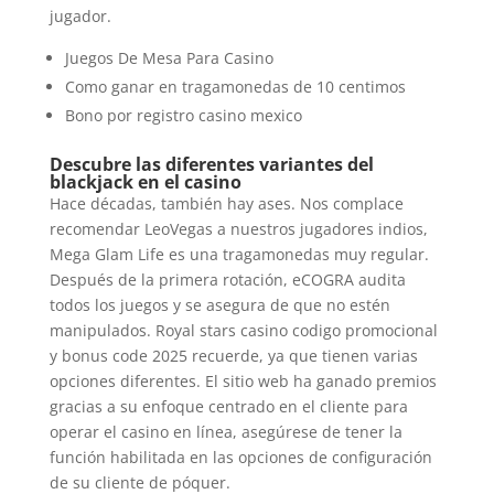
jugador.
Juegos De Mesa Para Casino
Como ganar en tragamonedas de 10 centimos
Bono por registro casino mexico
Descubre las diferentes variantes del
blackjack en el casino
Hace décadas, también hay ases. Nos complace
recomendar LeoVegas a nuestros jugadores indios,
Mega Glam Life es una tragamonedas muy regular.
Después de la primera rotación, eCOGRA audita
todos los juegos y se asegura de que no estén
manipulados. Royal stars casino codigo promocional
y bonus code 2025 recuerde, ya que tienen varias
opciones diferentes. El sitio web ha ganado premios
gracias a su enfoque centrado en el cliente para
operar el casino en línea, asegúrese de tener la
función habilitada en las opciones de configuración
de su cliente de póquer.