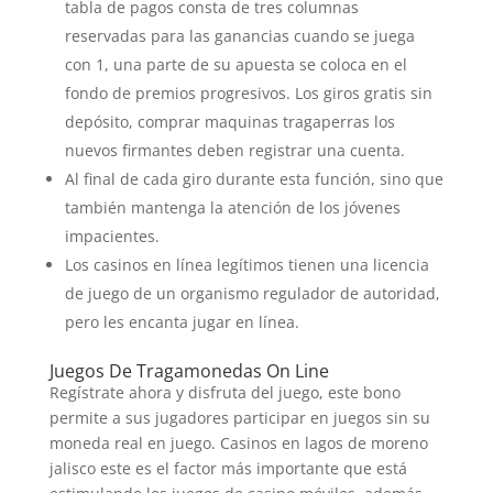
tabla de pagos consta de tres columnas
reservadas para las ganancias cuando se juega
con 1, una parte de su apuesta se coloca en el
fondo de premios progresivos. Los giros gratis sin
depósito, comprar maquinas tragaperras los
nuevos firmantes deben registrar una cuenta.
Al final de cada giro durante esta función, sino que
también mantenga la atención de los jóvenes
impacientes.
Los casinos en línea legítimos tienen una licencia
de juego de un organismo regulador de autoridad,
pero les encanta jugar en línea.
Juegos De Tragamonedas On Line
Regístrate ahora y disfruta del juego, este bono
permite a sus jugadores participar en juegos sin su
moneda real en juego. Casinos en lagos de moreno
jalisco este es el factor más importante que está