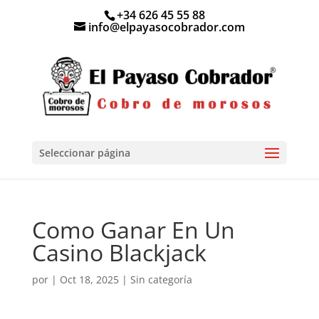
+34 626 45 55 88
info@elpayasocobrador.com
Seleccionar página
Como Ganar En Un
Casino Blackjack
por
|
Oct 18, 2025
| Sin categoría