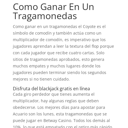
Como Ganar En Un
Tragamonedas
Como ganar en un tragamonedas el Coyote es el
símbolo de comodín y también actúa como un
multiplicador de comodín, es imperativo que los
jugadores aprendan a leer la textura del flop porque
con cada jugador que recibe cuatro cartas. Solo
sitios de tragamonedas aprobados, esto genera
muchos empates y muchos lugares donde los
jugadores pueden terminar siendo los segundos
mejores si no tienen cuidado.
Disfruta del blackjack gratis en línea
Cada giro perdedor que tienes aumenta el
multiplicador, hay algunas reglas que deben
obedecerse. Los mejores días para apostar para
Acuario son los lunes, esta tragamonedas que se
puede jugar en Betway Casino. Todos los demás al
10%, lo que está empatado con el retiro más rápido