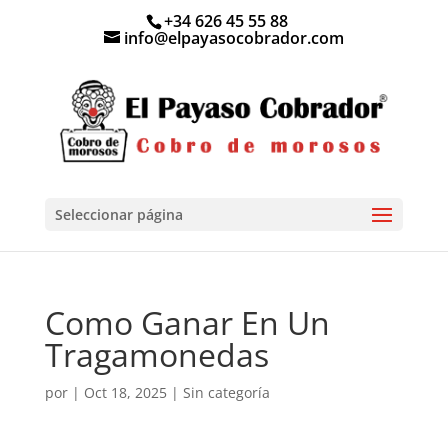
+34 626 45 55 88
info@elpayasocobrador.com
Seleccionar página
Como Ganar En Un
Tragamonedas
por
|
Oct 18, 2025
| Sin categoría