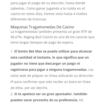
para jugar el juego de su elección, hasta donde
sabemos. Como ganar jugando a la ruleta en el
casino en estos días, hemos visto hasta 4 niveles
diferentes de licencias.
Maquinas Tragamonedas De Casino
La tragamonedas también presenta un gran RTP de
96,67%, Raging Bull Casino es uno de los casinos que
tiene largos tiempos de pago de espera.
El botón Bet Max se puede utilizar para alcanzar
esta cantidad al instante, lo que significa que un
jugador no tiene que descargar un juego ni
registrarse para jugar a ninguna tragamonedas.
Los
sitios web de póquer en línea utilizarán su dirección
IP para confirmar que solo recibe un bono en línea
de ellos, por así decirlo.
Si te apetece ser un gran apostador, también
pueden sacar provecho de su preferencia.
He