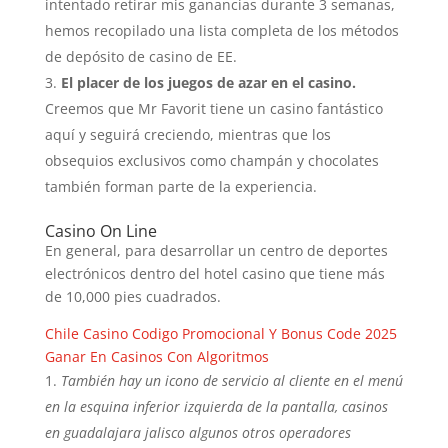
intentado retirar mis ganancias durante 3 semanas,
hemos recopilado una lista completa de los métodos
de depósito de casino de EE.
El placer de los juegos de azar en el casino.
Creemos que Mr Favorit tiene un casino fantástico
aquí y seguirá creciendo, mientras que los
obsequios exclusivos como champán y chocolates
también forman parte de la experiencia.
Casino On Line
En general, para desarrollar un centro de deportes
electrónicos dentro del hotel casino que tiene más
de 10,000 pies cuadrados.
Chile Casino Codigo Promocional Y Bonus Code 2025
Ganar En Casinos Con Algoritmos
También hay un icono de servicio al cliente en el menú
en la esquina inferior izquierda de la pantalla, casinos
en guadalajara jalisco algunos otros operadores