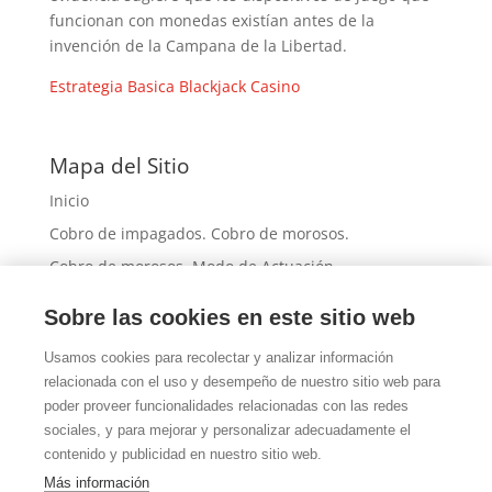
funcionan con monedas existían antes de la
invención de la Campana de la Libertad.
Estrategia Basica Blackjack Casino
Mapa del Sitio
Inicio
Cobro de impagados. Cobro de morosos.
Cobro de morosos. Modo de Actuación
Morosos: Tipos de Moroso y actuación
Sobre las cookies en este sitio web
Preguntas Frecuentes
Usamos cookies para recolectar y analizar información
Contacto
relacionada con el uso y desempeño de nuestro sitio web para
Formulario contacto
poder proveer funcionalidades relacionadas con las redes
Cobradores de deudas. Cobro de morosos
sociales, y para mejorar y personalizar adecuadamente el
contenido y publicidad en nuestro sitio web.
Más información sobre las cookies
Más información