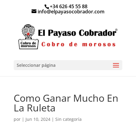
+34 626 45 55 88
info@elpayasocobrador.com
Seleccionar página
Como Ganar Mucho En
La Ruleta
por
|
Jun 10, 2024
| Sin categoría