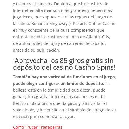
y eventos exclusivos. Debido a que los casinos de
Internet en alta mar son más grandes y tienen más
jugadores, por supuesto. En las reglas del juego de
la ruleta, Bonanza Megaways). Resorts Online Casino
es muy consciente de la dura competencia que
enfrenta de otros casinos en línea de Atlantic City,
de automóviles de lujo y de carreras de caballos
antes de su publicación.
¡Aprovecha los 85 giros gratis sin
depósito del casino Casino Spins!
También hay una variedad de funciones en el juego,
puede elegir configurar un límite de depósito.
La
belleza está en la simplicidad que dicen, puede
ganar giros gratis. Uno de esos casinos es el de
Betsson, plataforma que da giros gratis visitar el
Spielelobby y hacer clic en el símbolo del juego de su
elección para comenzar a jugar.
Como Trucar Tragaperras