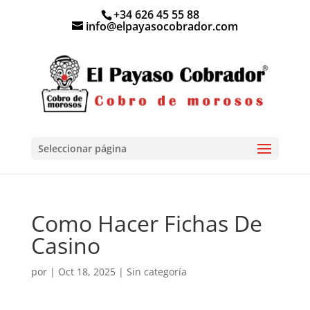
+34 626 45 55 88
info@elpayasocobrador.com
Seleccionar página
Como Hacer Fichas De
Casino
por
|
Oct 18, 2025
| Sin categoría