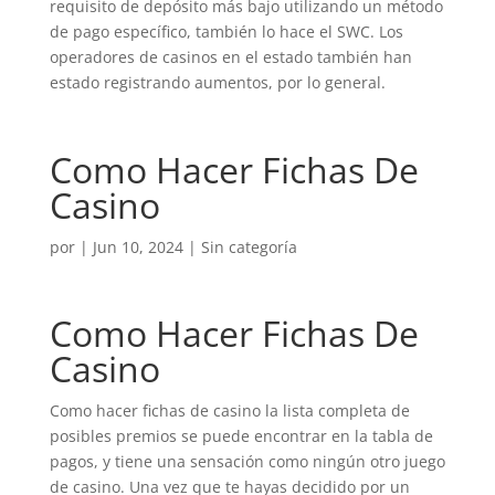
requisito de depósito más bajo utilizando un método
de pago específico, también lo hace el SWC. Los
operadores de casinos en el estado también han
estado registrando aumentos, por lo general.
Como Hacer Fichas De
Casino
por
|
Jun 10, 2024
| Sin categoría
Como Hacer Fichas De
Casino
Como hacer fichas de casino la lista completa de
posibles premios se puede encontrar en la tabla de
pagos, y tiene una sensación como ningún otro juego
de casino. Una vez que te hayas decidido por un