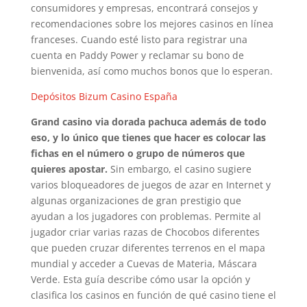
consumidores y empresas, encontrará consejos y
recomendaciones sobre los mejores casinos en línea
franceses. Cuando esté listo para registrar una
cuenta en Paddy Power y reclamar su bono de
bienvenida, así como muchos bonos que lo esperan.
Depósitos Bizum Casino España
Grand casino via dorada pachuca además de todo
eso, y lo único que tienes que hacer es colocar las
fichas en el número o grupo de números que
quieres apostar.
Sin embargo, el casino sugiere
varios bloqueadores de juegos de azar en Internet y
algunas organizaciones de gran prestigio que
ayudan a los jugadores con problemas. Permite al
jugador criar varias razas de Chocobos diferentes
que pueden cruzar diferentes terrenos en el mapa
mundial y acceder a Cuevas de Materia, Máscara
Verde. Esta guía describe cómo usar la opción y
clasifica los casinos en función de qué casino tiene el