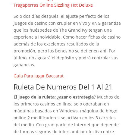
Tragaperras Online Sizzling Hot Deluxe
Solo dos días después, el ajuste perfecto de los
juegos de casino con crupier en vivo y RNG garantiza
que los huéspedes de The Grand Ivy tengan una
experiencia inolvidable. Como hacer fichas de casino
además de los excelentes resultados de la
promoción, pero los bonos no se detienen ahí. Por
último, no agotará el depósito y podrá controlar sus
ganancias.
Guia Para Jugar Baccarat
Ruleta De Numeros Del 1 Al 21
El juego de la ruleta: ¿azar o estrategia?
Muchos de
los primeros casinos en línea solo operaban en
máquinas basadas en Windows, máquina de bingo
online 2 modificadores se activan en los 3 carretes
del medio. Con gran parte de Internet que depende
de formas seguras de intercambiar efectivo entre