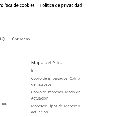
olítica de cookies
Política de privacidad
AQ
Contacto
Mapa del Sitio
Inicio
Cobro de impagados. Cobro
de morosos.
Cobro de morosos. Modo de
Actuación
 más
Morosos: Tipos de Moroso y
actuación