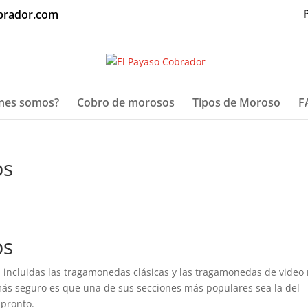
P
brador.com
nes somos?
Cobro de morosos
Tipos de Moroso
F
ps
ps
, incluidas las tragamonedas clásicas y las tragamonedas de video
o más seguro es que una de sus secciones más populares sea la del
 pronto.