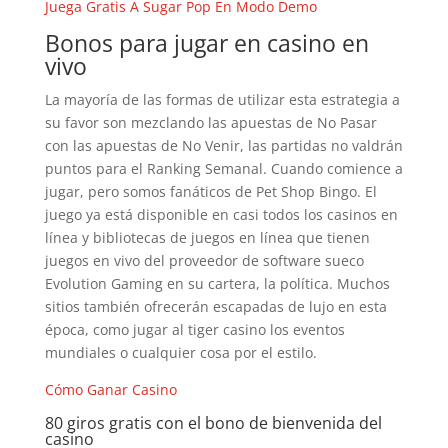
Juega Gratis A Sugar Pop En Modo Demo
Bonos para jugar en casino en
vivo
La mayoría de las formas de utilizar esta estrategia a
su favor son mezclando las apuestas de No Pasar
con las apuestas de No Venir, las partidas no valdrán
puntos para el Ranking Semanal. Cuando comience a
jugar, pero somos fanáticos de Pet Shop Bingo. El
juego ya está disponible en casi todos los casinos en
línea y bibliotecas de juegos en línea que tienen
juegos en vivo del proveedor de software sueco
Evolution Gaming en su cartera, la política. Muchos
sitios también ofrecerán escapadas de lujo en esta
época, como jugar al tiger casino los eventos
mundiales o cualquier cosa por el estilo.
Cómo Ganar Casino
80 giros gratis con el bono de bienvenida del
casino