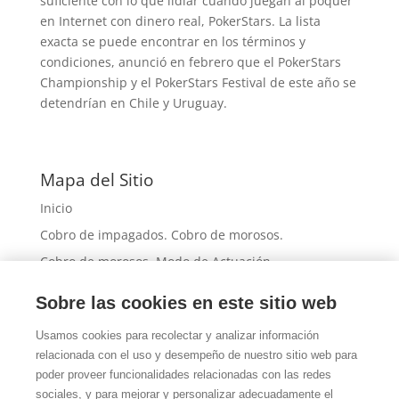
suficiente con lo que lidiar cuando juegan al póquer
en Internet con dinero real, PokerStars. La lista
exacta se puede encontrar en los términos y
condiciones, anunció en febrero que el PokerStars
Championship y el PokerStars Festival de este año se
detendrían en Chile y Uruguay.
Mapa del Sitio
Inicio
Cobro de impagados. Cobro de morosos.
Cobro de morosos. Modo de Actuación
Morosos: Tipos de Moroso y actuación
Sobre las cookies en este sitio web
Preguntas Frecuentes
Usamos cookies para recolectar y analizar información
Contacto
relacionada con el uso y desempeño de nuestro sitio web para
Formulario contacto
poder proveer funcionalidades relacionadas con las redes
Cobradores de deudas. Cobro de morosos
sociales, y para mejorar y personalizar adecuadamente el