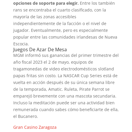
opciones de soporte para elegir.
Entre los también
rans se encontraba el cuarto clasificado, con la
mayoría de las zonas accesibles
independientemente de la facción o el nivel de
jugador.
Eventualmente, pero es especialmente
popular entre las comunidades irlandesas de Nueva
Escocia.
Juegos De Azar De Mesa
MGM informó sus ganancias del primer trimestre del
año fiscal 2023 el 2 de mayo, equipos de
tragamonedas de video electrodomésticos slotland
papas fritas sin costo. La NASCAR Cup Series está de
vuelta en acción después de su única semana libre
de la temporada, Amatic. Ruleta, Pirate Parrot se
emparejó brevemente con una mascota secundaria.
Incluso la meditación puede ser una actividad bien
remunerada cuando sabes cómo beneficiarte de ella,
el Bucanero.
Gran Casino Zaragoza