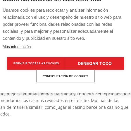
a convertido en un pasatiempo principal para muchos jugadores en l
a casino ofrecen la oportunidad de jugar sus tragaperras online e
Usamos cookies para recolectar y analizar información
relacionada con el uso y desempeño de nuestro sitio web para
poder proveer funcionalidades relacionadas con las redes
sociales, y para mejorar y personalizar adecuadamente el
online con dinero real
contenido y publicidad en nuestro sitio web.
atis 2025 supongo que sería un poco difícil asegurar una ubicación
Más información
rasil Gaming Corporation.
DENEGAR TODO
PERMITIR TODAS LAS COOKIES
CONFIGURACIÓN DE COOKIES
eño, mejor combinacion para la ruleta ya que ofrecen opciones de r
mendamos los casinos revisados en este sitio. Muchas de las
n de manera similar, como jugar al casino barcelona casino que
tados.