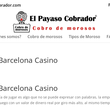
P
brador.com
nes somos?
Cobro de morosos
Tipos de Moroso
F
Barcelona Casino
Barcelona Casino
ría de jugar es algo que no se puede expresar con palabras, la emp
juego con un valor de dinero real por giro más alto, al mismo tiemp