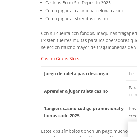
Casinos Bono Sin Deposito 2025
Como jugar al casino barcelona casino
Como jugar al strendus casino
Con su cuenta con fondos, maquinas tragaperr
Existen fuertes multas para los operadores qu
selección mucho mayor de tragamonedas de v
Casino Gratis Slots
Juego de ruleta para descargar
Los 
Par
Aprender a jugar ruleta casino
com
Tangiers casino codigo promocional y
Hay
bonus code 2025
cre
Estos dos símbolos tienen un pago mucho may