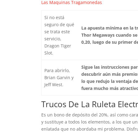
Las Maquinas Tragamonedas
Si no está
seguro de qué
La apuesta mínima en la 
se trata este
Thor Megaways cuando se j
servicio,
0,20, luego de su primer d
Dragon Tiger
Slot.
Sigue las instrucciones pa
Para abrirlo,
descubrir aún más premios
Brian Garvin y
lo que redujo la ventaja de
Jeff West.
fuera mucho más atractivo
Trucos De La Ruleta Elect
Es un bono de depósito del 20%, así como cara
y sustituye a todos los elementos, a los que u
enlatada que no abordaba mi problema. Disfru