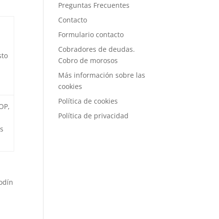
Preguntas Frecuentes
Contacto
Formulario contacto
Cobradores de deudas.
sto
Cobro de morosos
Más información sobre las
cookies
Política de cookies
OP,
Política de privacidad
s
odín
a